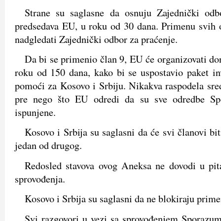
Strane su saglasne da osnuju Zajednički odb
predsedava EU, u roku od 30 dana. Primenu svih o
nadgledati Zajednički odbor za praćenje.
Da bi se primenio član 9, EU će organizovati do
roku od 150 dana, kako bi se uspostavio paket inv
pomoći za Kosovo i Srbiju. Nikakva raspodela sred
pre nego što EU odredi da su sve odredbe Sp
ispunjene.
Kosovo i Srbija su saglasni da će svi članovi bi
jedan od drugog.
Redosled stavova ovog Aneksa ne dovodi u pit
sprovođenja.
Kosovo i Srbija su saglasni da ne blokiraju prime
Svi razgovori u vezi sa sprovođenjem Sporazum