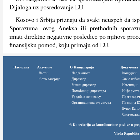
Dijaloga uz posredovanje EU.
Kosovo i Srbija priznaju da svaki neuspeh da isp
Sporazuma, ovog Aneksa ili prethodnih sporaz
imati direktne negativne posledice po njihove proc
finansijsku pomoć, koju primaju od EU.
Насловна
Актуелно
О Канцеларији
Документа
Вести
Надлежност
Конкурси
Фото галерија
Директор
Јавне набав
Бивши директор
Извештаји
Помоћници директора
Информато
Уредба о оснивању
Преговарач
Организациона структура
Позиција Е
Буџет Канц
Систематиз
© Kancelarija za koordinacione poslove u pre
Vlada Republike 