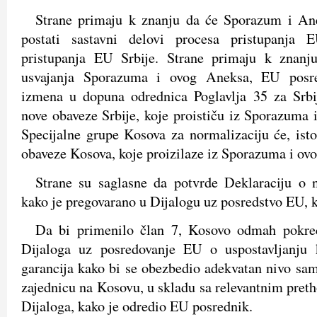
Strane primaju k znanju da će Sporazum i An
postati sastavni delovi procesa pristupanja
pristupanja EU Srbije. Strane primaju k znan
usvajanja Sporazuma i ovog Aneksa, EU posre
izmena u dopuna odrednica Poglavlja 35 za Srbij
nove obaveze Srbije, koje proističu iz Sporazuma
Specijalne grupe Kosova za normalizaciju će, isto
obaveze Kosova, koje proizilaze iz Sporazuma i ov
Strane su saglasne da potvrde Deklaraciju o 
kako je pregovarano u Dijalogu uz posredstvo EU, k
Da bi primenilo član 7, Kosovo odmah pokre
Dijaloga uz posredovanje EU o uspostavljanju 
garancija kako bi se obezbedio adekvatan nivo sam
zajednicu na Kosovu, u skladu sa relevantnim pre
Dijaloga, kako je odredio EU posrednik.