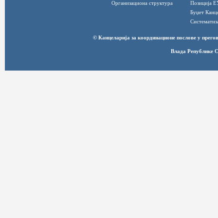
Организациона структура
Позиција Е
Буџет Канц
Систематиз
© Канцеларија за координационе послове у прег
Влада Републике С