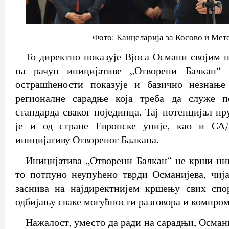
Фото: Канцеларија за Косово и Мет
То директно показује Вјоса Османи својим
на рачун иницијативе „Отворени Балкан“ 
острашћености показује и базично незнање
регионалне сарадње која треба да служе 
стандарда сваког појединца. Тај потенцијал п
је и од стране Европске уније, као и САД
иницијативу Отвореног Балкана.
Иницијатива „Отворени Балкан“ не крши ни
то потпуно неупућено тврди Османијева, чиј
заснива на најдиректнијем кршењу свих спо
одбијању сваке могућности разговора и компром
Нажалост, уместо да ради на сарадњи, Осман