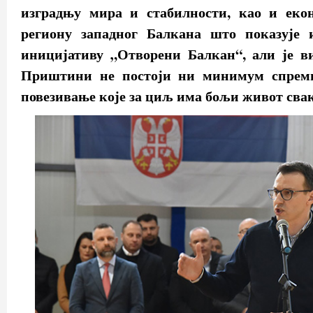
изградњу мира и стабилности, као и еко
региону западног Балкана што показује 
иницијативу „Отворени Балкан“, али је ви
Приштини не постоји ни минимум спремн
повезивање које за циљ има бољи живот сва