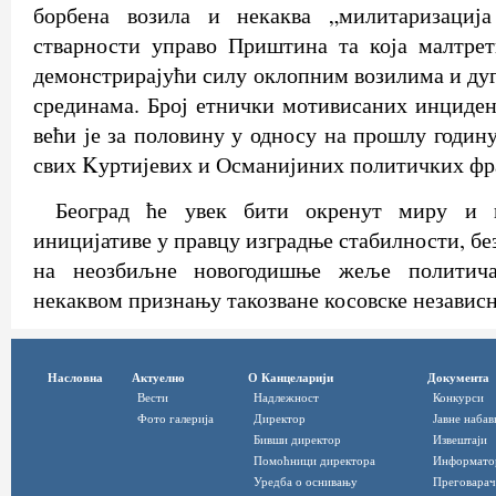
борбена возила и некаква „милитаризација
стварности управо Приштина та која малтрет
демонстрирајући силу оклопним возилима и ду
срединама. Број етнички мотивисаних инциден
већи је за половину у односу на прошлу годин
свих Kуртијевих и Османијиних политичких фр
Београд ће увек бити окренут миру и 
иницијативе у правцу изградње стабилности, без
на неозбиљне новогодишње жеље политич
некаквом признању такозване косовске независ
Насловна
Актуелно
О Канцеларији
Документа
Вести
Надлежност
Конкурси
Фото галерија
Директор
Јавне набав
Бивши директор
Извештаји
Помоћници директора
Информато
Уредба о оснивању
Преговарач