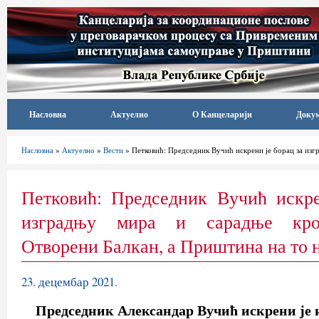
Насловна
Актуелно
О Канцеларији
Доку
Насловна
»
Актуелно
»
Вести
» Петковић: Председник Вучић искрени је борац за изг
Петковић: Председник Вучић искре
изградњу мира и сарадње кроз
Отворени Балкан, а Приштина на то 
23. децембар 2021.
Председник Александар Вучић искрени је и