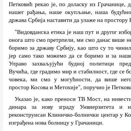
Петковић рекао је, по доласку из Грачанице, 
нашег рађања, наше окупљање, наша будућнос
држава Србија наставити да улаже на простору 
"Видовданска етика је наш пут и другог избо
онога што смо претрпели, ми смо данас више н
боримо за државу Србију, као што су то чини
јер само тако можемо да се боримо и за наш
Управо захваљујући будној политици пред
Вучића, где градимо мир и стабилност, где се б
човека, ми смо у могућности, да више нег
простор Косова и Метохије", поручио је Петков
Указао је, како преноси ТВ Мост, на инвест
динара за нову зграду Унвиерзитета и н
реконструисан Клиничко-болнички центар у К
изграђена нова болницу у Грачаници.