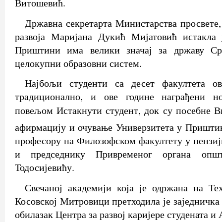
Витошевић.
Државна секретарта Министарства просвете,
развоја Маријана Дукић Мијатовић истакла 
Приштини има велики значај за државу Ср
целокупни образовни систем.
Најбољи студенти са десет факултета ов
традиционално, и ове године награђени н
повељом Истакнути студент, док су посебне 
афирмацију и очување Универзитета у Пришти
професору на Филозофском факултету у пензи
и председнику Привременог органа опш
Тодосијевићу.
Свечаној академији која је одржана на Те
Косовској Митровици претходила је заједничка
обилазак Центра за развој каријере студената и