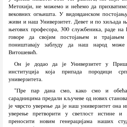
Метохији, не можемо и нећемо да прихватимо
вековних огњишта. У видовданском постојању
живи и наш Универзитет. Девет и по хиљада ње
његових професора, 300 службеника, раде на
говоре да својим постојањем и трајањем
поништавају заблуду да наш народ може 
Витошевић.
Он је додао да је Универзитет у Приш
институција која припада породици ср
универзитета.
"Пре пар дана смо, како смо и обећ
сарадницима предали кључеве од нових станова
је чврсто уверење да је наш универзитет она и
уверење претворити у светлост истине и 
преносити новим генерацијама наших студ