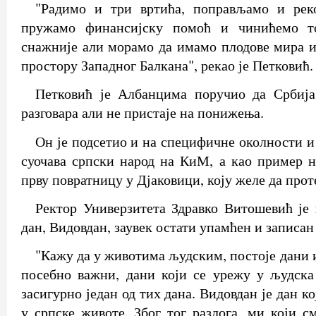
"Радимо и три вртића, поправљамо и рек
пружамо финансијску помоћ и чинићемо т
снажније али морамо да имамо плодове мира и
простору Западног Балкана", рекао је Петковић.
Петковић је Албанцима поручио да Србиј
разговара али не пристаје на понижења.
Он је подсетио и на специфичне околности и
суочава српски народ на КиМ, а као пример 
прву повратницу у Дјаковици, коју желе да прот
Ректор Универзитета Здравко Витошевић је
дан, Видовдан, заувек остати упамћен и записан
"Кажу да у животима људским, постоје дани и
посебно важни, дани који се урежу у људска
засигурно један од тих дана. Видовдан је дан к
у српске животе. Због тог разлога, ми који с