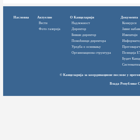
Насловна
Актуелно
О Канцеларији
Документа
Вести
Надлежност
Конкурси
Фото галерија
Директор
Јавне набав
Бивши директор
Извештаји
Помоћници директора
Информато
Уредба о оснивању
Преговарач
Организациона структура
Позиција Е
Буџет Канц
Систематиз
© Канцеларија за координационе послове у прег
Влада Републике С