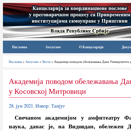
Насловна
Актуелно
О Канцеларији
Доку
Насловна
»
Актуелно
»
Вести
» Академија поводом обележавања Дана Универзитета 
Академија поводом обележавања Да
у Косовској Митровици
28. јун 2021. Извор: Танјуг
Свечаном академијом у амфитеатру Фа
наука, данас је, на Видовдан, обележен 