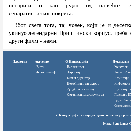
историји и као један од највећих са
сепаратистичког покрета.
Због свега тога, тај човек, који је и десет
укинуо легендарни Приштински корпус, треба к
други филм - неми.
Насловна
Актуелно
О Канцеларији
Документа
Вести
Надлежност
Конкурси
Фото галерија
Директор
Јавне набав
Бивши директор
Извештаји
Помоћници директора
Информато
Уредба о оснивању
Преговарач
Организациона структура
Позиција Е
Буџет Канц
Систематиз
© Канцеларија за координационе послове у прег
Влада Републике С