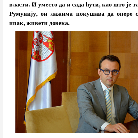
власти. И уместо да и сада ћути, као што је т
Румунију, он лажима покушава да опере св
ипак, живети довека.