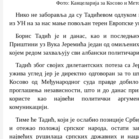
Фото: Канцеларија за Косово и Мет
Нико не заборавља да су Тадићевом одлуком
из УН на за нас мање повољан терен Европске у
Борис Тадић je и данас, као и последњих
Приштини уз Вука Јеремића један од омиљених
којем редом захваљују сви албански политичари
Тадић због својих дилетантских потеза са 
ужива углед јер је директно одговоран за то 
Косово од Међународног суда правде добило
проглашења независности, што и до данас пр
користе као највећи политички аргуме
комуникацији.
Тиме ће Тадић, који је ослабио позиције Срби
и отежао положај српског народа, остати за
највећих рушилаца српских државних и нац