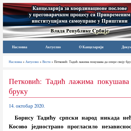
Насловна
Актуелно
О Канцеларији
Доку
Насловна
»
Актуелно
»
Вести
» Петковић: Тадић лажима покушава да опере своју бр
Петковић: Тадић лажима покушава 
бруку
14. октобар 2020.
Борису Тадићу српски народ никада нећ
Косово једнострано прогласило независно