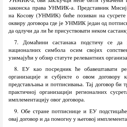
законска права УНМИК-а. Представник Мисиј
на Косову (УНМИК) биће позиван на сусрете 
оквиру договора где је УНМИК један од потпи
да одлучи да ли ће присуствовати неком састанк
7. Домаћини састанака подстичу се да и
националних симбола осим својих сопств
узимајући у обзир статуте релевантних организа
8. ЕУ као посредник ће обавештавати ре
организације и субјекте о овом договору к
представљања и потписивања. Тај договор би т
практичној организацији регионалних сусрет
имплементацију овог договора.
9. Обе стране потписнице и ЕУ подстицаће
овај договор и да помогну у његовој имплемента