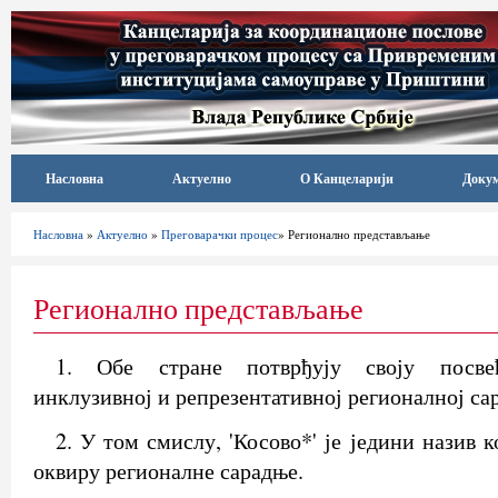
Насловна
Актуелно
О Канцеларији
Доку
Насловна
»
Актуелно
»
Преговарачки процес
» Регионално представљање
Регионално представљање
1. Обе стране потврђују своју посвећ
инклузивној и репрезентативној регионалној са
2. У том смислу, 'Косово*' је једини назив к
оквиру регионалне сарадње.