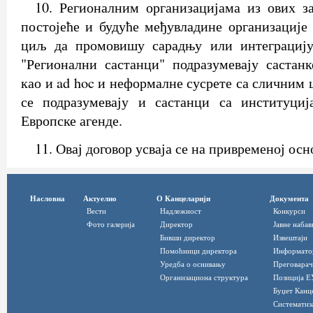
10. Регионалним организацијама из ових з
постојеће и будуће међувладине организације 
циљ да промовишу сарадњу или интеграцију
"Регионални састанци" подразумевају састанк
као и ad hoc и неформалне сусрете са сличним 
се подразумевају и састанци са институци
Европске агенде.
11. Овај договор усваја се на привременој осн
Насловна
Актуелно
О Канцеларији
Документа
Вести
Надлежност
Конкурси
Фото галерија
Директор
Јавне набав
Бивши директор
Извештаји
Помоћници директора
Информато
Уредба о оснивању
Преговарач
Организациона структура
Позиција Е
Буџет Канц
Систематиз