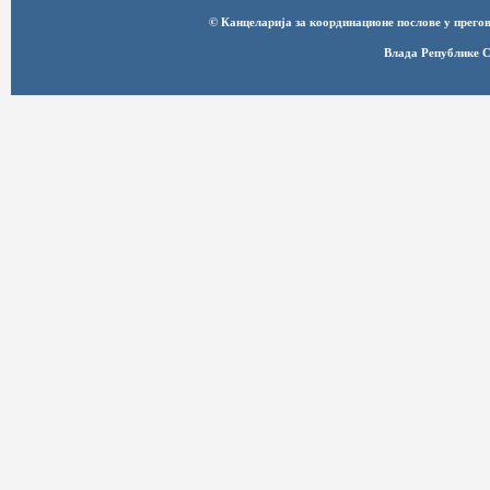
© Канцеларија за координационе послове у прег
Влада Републике С