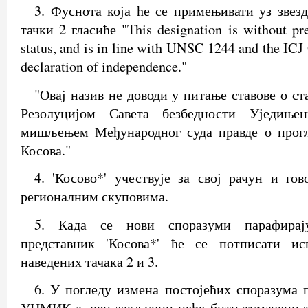
3. Фуснота која ће се примењивати уз звезд
тачки 2 гласиће "This designation is without pre
status, and is in line with UNSC 1244 and the ICJ
declaration of independence."
"Овај назив не доводи у питање ставове о ста
Резолуцијом Савета безбедности Уједиње
мишљењем Међународног суда правде о прог
Косова."
4. 'Косово*' учествује за свој рачун и го
регионалним скуповима.
5. Када се нови споразуми парафирају
представник 'Косова*' ће се потписати ис
наведених тачака 2 и 3.
6. У погледу измена постојећих споразума 
УНМИК-а, ови закључци неће бити тумачени т