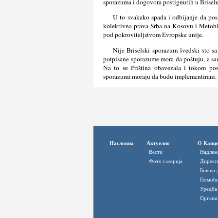
sporazuma i dogovora postignutih u Briselu
U to svakako spada i odbijanje da pos
kolektivna prava Srba na Kosovu i Metohi
pod pokroviteljstvom Evropske unije.
Nije Briselski sporazum švedski sto 
potpisane sporazume mora da poštuju, a sa
Na to se Priština obavezala i tokom pos
sporazumi moraju da budu implementirani.
Насловна
Актуелно
О Канце
Вести
Надлеж
Фото галерија
Директ
Бивши 
Помоћн
Уредба
Органи