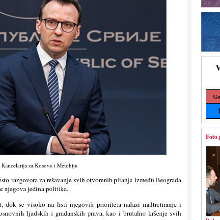
V
Go
Foto 
 Kancelarija za Kosovo i Metohiju
esto razgovora za rešavanje svih otvorenih pitanja između Beograda
 je njegova jedina politika.
, dok se visoko na listi njegovih prioriteta nalazi maltretiranje i
osnovnih ljudskih i građanskih prava, kao i brutalno kršenje svih