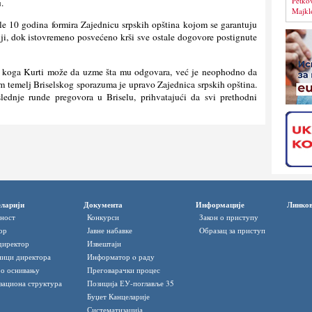
Petko
.
Majkl
le 10 godina formira Zajednicu srpskih opština kojom se garantuju
ji, dok istovremeno posvećeno krši sve ostale dogovore postignute
sa koga Kurti može da uzme šta mu odgovara, već je neophodno da
m temelj Briselskog sporazuma je upravo Zajednica srpskih opština.
lednje runde pregovora u Briselu, prihvatajući da svi prethodni
ларији
Документа
Информације
Линко
ност
Конкурси
Закон о приступу
ор
Јавне набавке
Oбразац за приступ
директор
Извештаји
ици директора
Информатор o раду
 о оснивању
Преговарачки процес
зациона структура
Позиција ЕУ-поглавље 35
Буџет Канцеларије
Систематизација