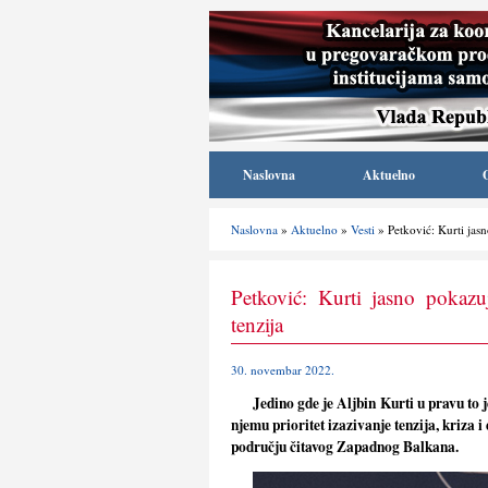
Naslovna
Aktuelno
Naslovna
»
Aktuelno
»
Vesti
» Petković: Kurti jasn
Petković: Kurti jasno pokazuj
tenzija
30. novembar 2022.
Jedino gde je Aljbin Kurti u pravu to je
njemu prioritet izazivanje tenzija, kriza i
području čitavog Zapadnog Balkana.