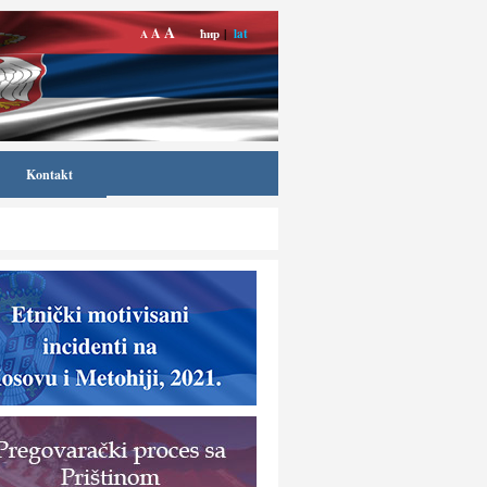
A
A
ћир
|
lat
A
Kontakt