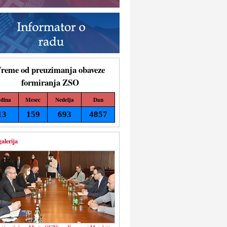
reme od preuzimanja obaveze
formiranja ZSO
dina
Mesec
Nedelja
Dan
13
159
693
4857
galerija