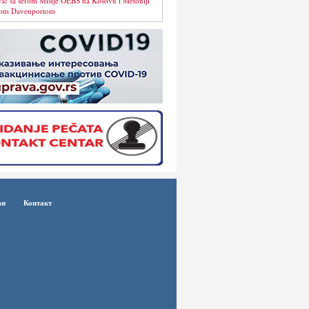
vić sa šefom Misije OEBS na Kosovu i Metohiji
om Davenportom
ви
Контакт