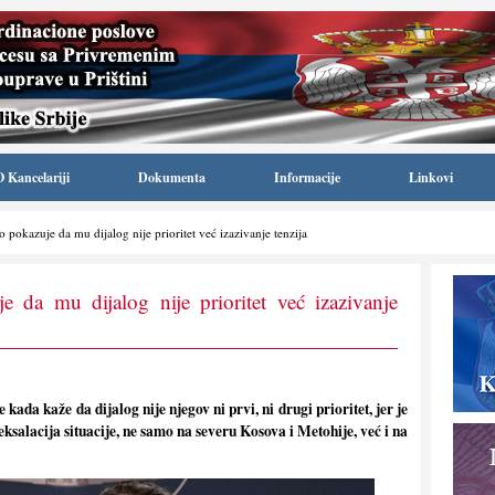
O Kancelariji
Dokumenta
Informacije
Linkovi
o pokazuje da mu dijalog nije prioritet već izazivanje tenzija
e da mu dijalog nije prioritet već izazivanje
 kada kaže da dijalog nije njegov ni prvi, ni drugi prioritet, jer je
 eksalacija situacije, ne samo na severu Kosova i Metohije, već i na