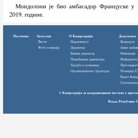
Мондолони је био амбасадор Француске у Б
2019. године.
Насловна
Актуелно
О Канцеларији
Документа
Вести
Надлежност
Конкурси
Фото галерија
Директор
Јавне набав
Бивши директор
Извештаји
Помоћници директора
Информато
Уредба о оснивању
Преговарач
Организациона структура
Позиција Е
Буџет Канц
Систематиз
© Канцеларија за координационе послове у прег
Влада Републике С