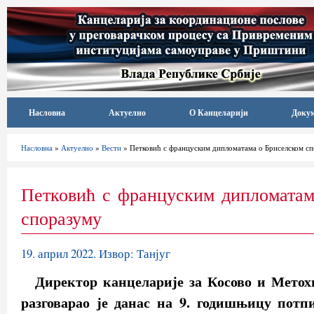
Насловна
Актуелно
О Канцеларији
Доку
Насловна
»
Актуелно
»
Вести
» Петковић с француским дипломатама о Бриселском с
Петковић с француским дипломатам
споразуму
19. април 2022. Извор: Танјуг
Директор канцеларије за Косово и Метох
разговарао је данас на 9. годишњицу потп