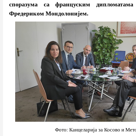
споразума са француским дипломатам
Фредериком Мондолонијем.
Фото: Канцеларија за Косово и Мет