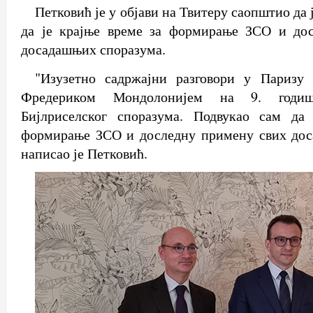
Петковић је у објави на Твитеру саопштио да 
да је крајње време за формирање ЗСО и до
досадашњих споразума.
"Изузетно садржајни разговори у Паризу
Фредериком Мондолонијем на 9. годиш
Бијлриселског споразума. Подвукао сам да
формирање ЗСО и доследну примену свих дос
написао је Петковић.