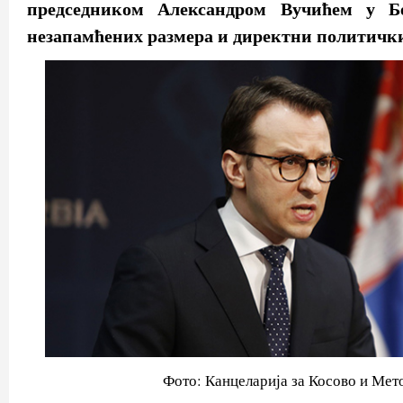
председником Александром Вучићем у Бе
незапамћених размера и директни политичк
Фото: Канцеларија за Косово и Мет