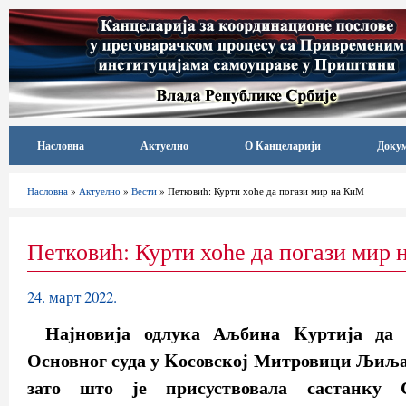
Насловна
Актуелно
О Канцеларији
Доку
Насловна
»
Актуелно
»
Вести
» Петковић: Курти хоће да погази мир на КиМ
Петковић: Курти хоће да погази мир
24. март 2022.
Најновија одлука Аљбина Kуртија да 
Основног суда у Kосовској Митровици Љиља
зато што је присуствовала састанк