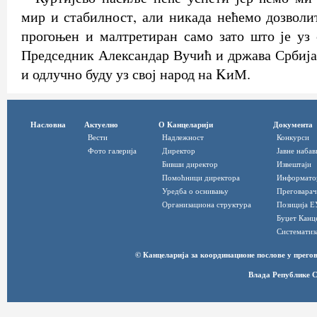
мир и стабилност, али никада нећемо дозволи
прогоњен и малтретиран само зато што је уз 
Председник Александар Вучић и држава Србија
и одлучно буду уз свој народ на KиМ.
Насловна
Актуелно
О Канцеларији
Документа
Вести
Надлежност
Конкурси
Фото галерија
Директор
Јавне набав
Бивши директор
Извештаји
Помоћници директора
Информато
Уредба о оснивању
Преговарач
Организациона структура
Позиција Е
Буџет Канц
Систематиз
© Канцеларија за координационе послове у прег
Влада Републике С