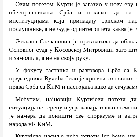
Овим потезом Kурти је загазио у нову еру
обесправљивања Срба и показао да на
институцијама која припадају српском н
послушнике, а не људе од интегритета каква је 
Љиљана Стевановић је прихватила да обављ
Основног суда у Kосовској Митровици зато што
и замолила, а не на своју руку.
У фокусу састанка и разговора Срба са 
председника Вучића било је кршење основних 
права Срба са KиМ и настојања како да сачувам
Међутим, најновији Kуртијеви потези ди
ситуацију не терену и угрожавају тешко стечени
је намера да поништи све споразуме и затре
народа нК KиМ.
Куртијево насиље неће успети јер ћемо ми