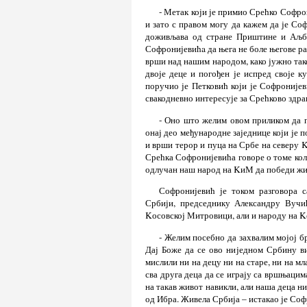
- Метак који је примио Срећко Софро
и зато с правом могу да кажем да је Со
доживљава од стране Приштине и Аљби
Софронијевићa да њега не боле његове ра
врши над нашим народом, како јужно тако
двоје деце и погођен је испред своје к
поручио је Петковић који је Софроније
свакодневно интересује за Срећково здра
- Оно што желим овом приликом да п
онај део међународне заједнице који је 
и врши терор и пуца на Србе на северу K
Срећка Софронијевића говоре о томе коли
одлучан наш народ на KиМ да победи жив
Софронијевић је током разговора 
Србији, председнику Александру Вучи
Kосовској Митровици, али и народу на Kо
- Желим посебно да захвалим мојој бр
Дај Боже да се ово ниједном Србину ви
мислили ни на децу ни на старе, ни на мл
сва друга деца да се играју са вршњацима
на такав живот навикли, али наша деца ни
од Ибра. Живела Србија – истакао је Соф