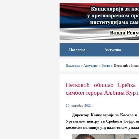
Насловна
Актуелно
Насловна
»
Актуелно
»
Вести
» Петковић обишао
Петковић обишао Срећка 
симбол терора Аљбина Курт
20. октобар 2021.
Директор Kанцеларије за Kосово и 
Ургентном центру са Срећком Софрони
косовске полиције упуцали током упада