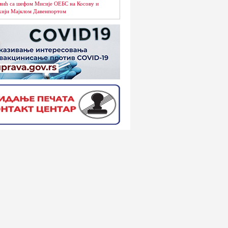
вић са шефом Мисије ОЕБС на Косову и
ији Мајклом Давенпортом