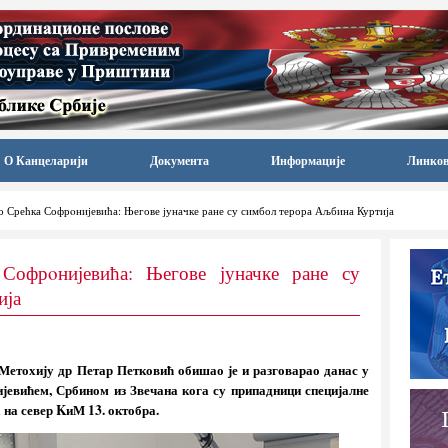
О Канцеларији
Документа
Информације
Линко
 Срећка Софрoнијевића: Његове јуначке ране су симбол терора Аљбина Куртија
Софрoнијевића: Његове јуначке ране су
ија
Метохију др Петар Петковић обишао је и разговарао данас у
јевићем, Србином из Звечана кога су припадници специјалне
 на север KиМ 13. октобра.