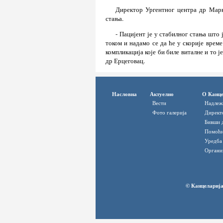
Директор Ургентног центра др Марк
стања.
- Пацијент је у стабилног стања што 
током и надамо се да ће у скорије време
компликација које би биле виталне и то ј
др Ерцеговац.
Насловна
Актуелно
О Канце
Вести
Надлеж
Фото галерија
Директ
Бивши 
Помоћн
Уредба
Органи
© Канцеларија