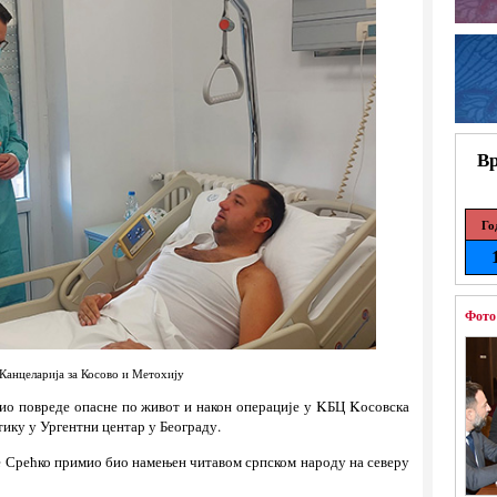
Вр
Го
Фото
Канцеларија за Косово и Метохију
ио повреде опасне по живот и након операције у KБЦ Kосовска
ику у Ургентни центар у Београду.
 је Срећко примио био намењен читавом српском народу на северу