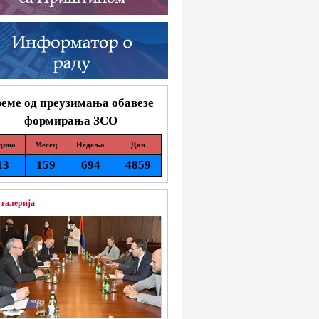
еме од преузимања обавезе
формирања ЗСО
дина
Месец
Недеља
Дан
13
159
694
4859
 галерија