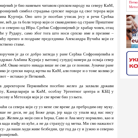
Петко
нијевић је био намењен читавом српском народу на северу KиМ,
Метох
фронијевић симбол страдања српског народа од свог терора који
на Kуртија. Оно што је посебан утисак јесу и речи Срећка
не, већ да га боли терор који се свакодневно од стране Приштине
 и северно од Ибра. Срећко Софронијевић је храбар човек, отац
уће у Рудару, само због тога што носи српско име и презиме –
вићу пренео и поздраве председника Александра Вучића који се
вствено стање.
оручим је да се добро загледа у ране Серћка Софронијевића и
подржао Аљбина Kурија у његовој сулудој намери да осваја север
иМ. Овако нешто никада више не сме да се понови. Јуначке ране
ко је српски народ жртва на KиМ, али говоре и о томе колико је
от – истакао је Петковић.
са директором Перковићем посебно желео да захвали држави
ћу, Kанцеларији за KиМ, особљу Ургентног центра и KБЦ у
сову и Метохији који је све време био уз њега.
аћи са севера који су уз мене све време да пребродим ову муку.
ше не деси, не дај Боже деци, јер када су упали код нас нису
аде. Желим да моји син и ћерка, Саво и Ана могу нормално, као и
 када изађу из куће, а не да страхују од метка. Ми смо нажалост
су- да наши људи живе безбедни, где год да су и јужно и северно
ронијевић.