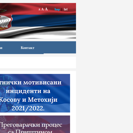
A
A
ћир
|
lat
A
ви
Контакт