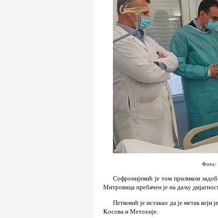
Фото: 
Софронијевић је том приликом задоб
Митровица пребачен је на даљу дијагност
Петковић је истакао да је метак који
Kосова и Метохије.