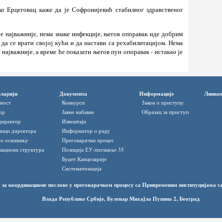
о Ерцеговац каже да је Софронијевић стабилног здравственог
је најважније, нема знаке инфекције, његов опоравак иде добрим
 да се врати својој кући и да настави са рехабилитацијом. Нема
е најважније, а време ће показати његов пун опоравак - истакао је
ларији
Документа
Информације
Линко
ност
Конкурси
Закон о приступу
ор
Јавне набавке
Oбразац за приступ
директор
Извештаји
ици директора
Информатор o раду
 о оснивању
Преговарачки процес
зациона структура
Позиција ЕУ-поглавље 35
Буџет Канцеларије
Систематизација
 за координационе послове у преговарачком процесу са Привременим институцијама 
Влада Републике Србије, Булевар Михаjла Пупина 2, Београд