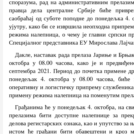
споразума, рад на административним прелази
правца дела централне Србије биће привре
саобраћај од суботе поподне до понедељка 4. 
ујутру, како би се извршила неопходна припре
режима налепница, о чему је главни српски пр
Специјалног представника ЕУ Мирослава Лајча
Дакле, наставак рада прелаза Јариње и Брња
октобра у 08.00 часова, како је и предвиђе
септембра 2021. Период до почетка примене др
понедељак 4. октобра у 08.00 часова, биће
оперативну и логистичку припрему службеника 
примену режима налепница на поменутим прел
Грађанима ће у понедељак 4. октобра, на с
прелазима бити доступне налепнице за пре
делова регистарских ознака, као и упутство за 
истом ће грађани бити обавештени и кроз ме