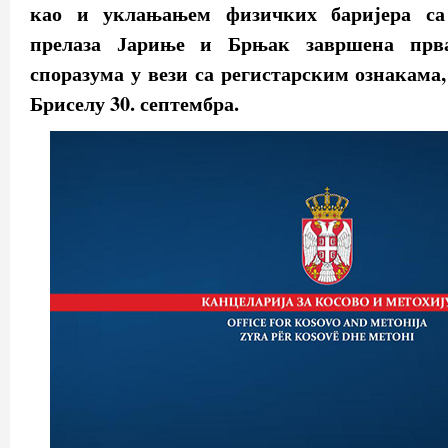
као и уклањањем физичких баријера са
прелаза Јариње и Брњак завршена прв
споразума у вези са регистарским ознакама,
Бриселу 30. септембра.