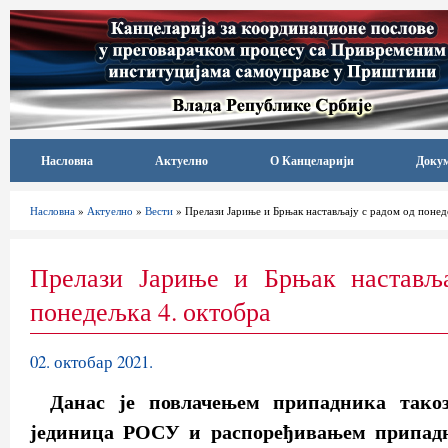
Насловна
Актуелно
О Канцеларији
Доку
Насловна
»
Актуелно
»
Вести
» Прелази Јариње и Брњак настављају с радом од понед
Прелази Јариње и Брњак настављ
понедељка 4. октобра
02. октобар 2021.
Данас је повлачењем припадника такоз
јединица РОСУ и распоређивањем припадн