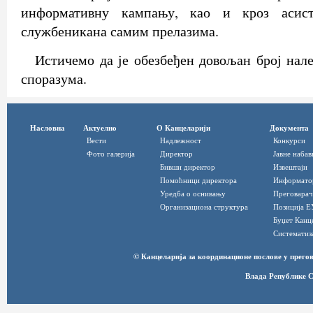
информативну кампању, као и кроз асист
службеникана самим прелазима.
Истичемо да је обезбеђен довољан број нал
споразума.
Насловна
Актуелно
О Канцеларији
Документа
Вести
Надлежност
Конкурси
Фото галерија
Директор
Јавне набав
Бивши директор
Извештаји
Помоћници директора
Информато
Уредба о оснивању
Преговарач
Организациона структура
Позиција Е
Буџет Канц
Систематиз
© Канцеларија за координационе послове у прег
Влада Републике С