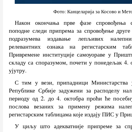
Фото: Канцеларија за Косово и Мет
Након окончања прве фазе спровођења с
поподне следи припрема за спровођење друге 
подразумева издавање лепљивих налепн
релевантних ознака на регистарским таб
Привремене институције самоуораве у Пришти
складу са споразумом, почети у понедељак 4. 
ујутру.
С тим у вези, припадници Министарства 
Републике Србије задужени за расподелу нал
периоду од 2. до 4. октобра проћи ће посеб
послова везаних за примену режима нале
регистарским таблицама које издају ПИС у При
У циљу што адекватније припреме за спр