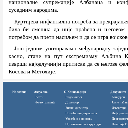
националне супремације Албанаца и конф
суседним народима.
Куртијева инфантилна потреба за прекрајање
била би смешна да није праћена и његовом
потребом да прети насиљем и да се игра војсков
Још једном упозоравамо међународну заједн
касно, стане на пут екстремизму Аљбина К
изврши најодлучнији притисак да се његове фал
Косова и Метохије.
Насловна
Актуелно
О Канцеларији
Документа
Вести
Надлежност
Конкурси
Фото галерија
Директор
Јавне набав
Бивши директор
Извештаји
Помоћници директора
Информато
Уредба о оснивању
Преговарач
Организациона структура
Позиција Е