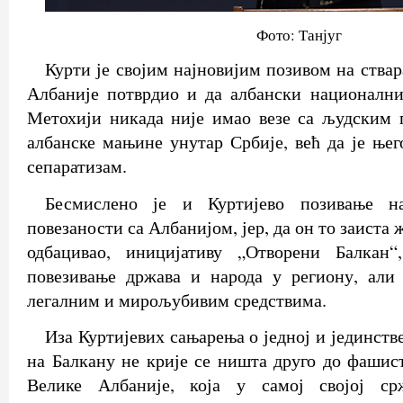
Фото: Танјуг
Курти је својим најновијим позивом на ства
Албаније потврдио и да албански национални
Метохији никада није имао везе са људским 
албанске мањине унутар Србије, већ да је ње
сепаратизам.
Бесмислено је и Куртијево позивање н
повезаности са Албанијом, јер, да он то заиста 
одбацивао, иницијативу „Отворени Балкан
повезивање држава и народа у региону, али
легалним и мирољубивим средствима.
Иза Куртијевих сањарења о једној и јединств
на Балкану не крије се ништа друго до фашист
Велике Албаније, која у самој својој с