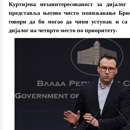
Куртијева незаинтересованост за дијалог 
представља његово чисто понижавање Бри
говори да би могао да чини уступак и са 
дијалог на четврто место по приоритету.