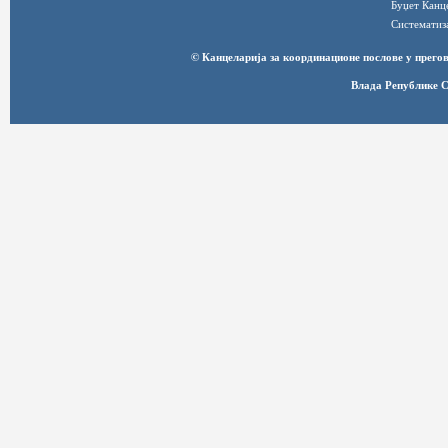
Буџет Канц
Систематиз
© Канцеларија за координационе послове у прег
Влада Републике С