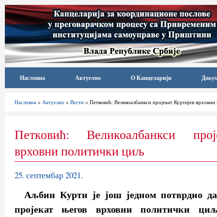
Насловна
Актуелно
О Канцеларији
Доку
Насловна
»
Актуелно
»
Вести
» Петковић: Великоалбанкси пројекат Куртијев врховни
Петковић: Великоалбанкси прој
врховни политички циљ
25. септембар 2021.
Аљбин Курти је још једном потврдио да
пројекат његов врховни политички ци