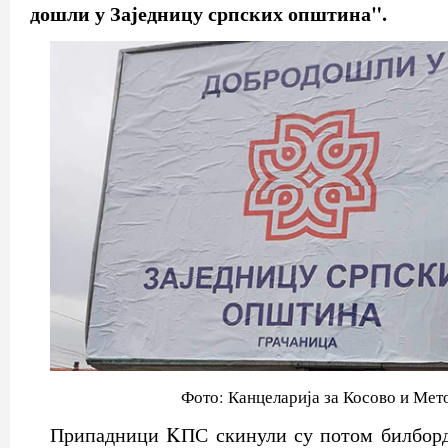
дошли у Заједницу српских општина".
Фото: Канцеларија за Косово и Мет
Припадници KПС скинули су потом билборд,