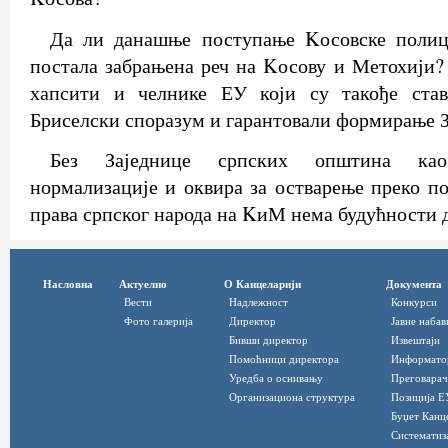
Да ли данашње поступање Kосовске полиц
постала забрањена реч на Kосову и Метохији
хапсити и челнике ЕУ који су такође став
Бриселски споразум и гарантовали формирање 
Без Заједнице српских општина ка
нормализације и оквира за остварење преко п
права српског народа на KиМ нема будућности д
Насловна
Актуелно
О Канцеларији
Документа
Вести
Надлежност
Конкурси
Фото галерија
Директор
Јавне набав
Бивши директор
Извештаји
Помоћници директора
Информато
Уредба о оснивању
Преговарач
Организациона структура
Позиција Е
Буџет Канц
Систематиз