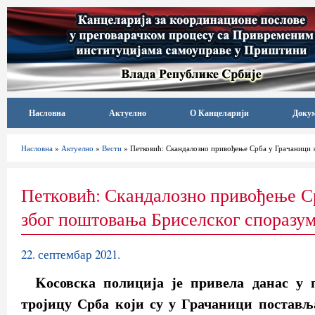
Насловна
Актуелно
О Канцеларији
Доку
Насловна
»
Актуелно
»
Вести
» Петковић: Скандалозно привођење Срба у Грачаници 
Петковић: Скандалозно привођење С
због поштовања Бриселског споразу
22. септембар 2021.
Kосовска полиција је привела данас у 
тројицу Срба који су у Грачаници постављ