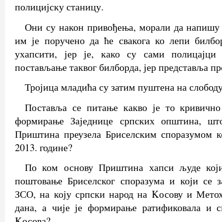
полицијску станицу.
Они су након привођења, морали да напишу и
им је поручено да ће свакога ко лепи билбо
ухапсити, јер је, како су сами полицајци
постављање таквог билборда, јер представља пр
Тројица младића су затим пуштена на слободу
Поставља се питање какво је то кривично 
формирање Заједнице српских општина, што
Приштина преузела Бриселским споразумом ко
2013. године?
По ком основу Приштина хапси људе који
поштовање Бриселског споразума и који се 
ЗСО, на коју српски народ на Kосову и Мето
дана, а чије је формирање ратификовала и с
Kосова?