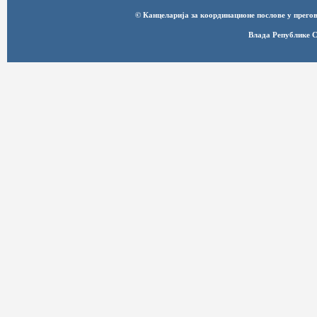
© Канцеларија за координационе послове у прег
Влада Републике С