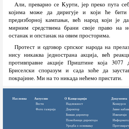
Али, преварио се Kурти, јер преко пута се
којима може да диригује и који ће бити 
предизборној кампањи, већ народ који је д
мирним средствима брани своје право на н
останак и опстанак на овим просторима.
Протест и одговор српског народа на прел
нису никаква једнострана акција, већ реакц
противправне акције Приштине која 3077 
Бриселски споразум и сада хоће да зауста
покрајине. Ми на то никада нећемо пристати.
Насловна
Актуелно
О Канцеларији
Документа
Вести
Надлежност
Конкурси
Фото галерија
Директор
Јавне набав
Бивши директор
Извештаји
Помоћници директора
Информато
Уредба о оснивању
Преговарач