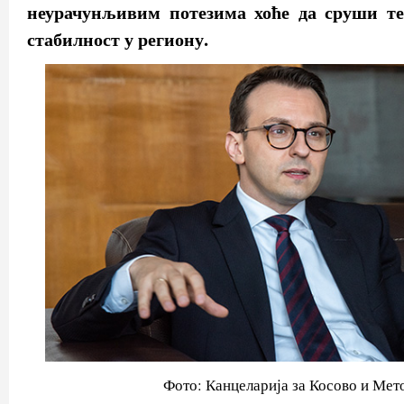
неурачунљивим потезима хоће да сруши т
стабилност у региону.
Фото: Канцеларија за Косово и Мет