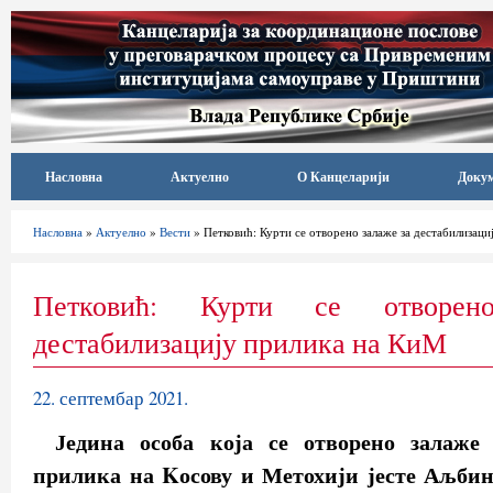
Насловна
Актуелно
О Канцеларији
Доку
Насловна
»
Актуелно
»
Вести
» Петковић: Курти се отворено залаже за дестабилизац
Петковић: Курти се отворе
дестабилизацију прилика на КиМ
22. септембар 2021.
Једина особа која се отворено залаже 
прилика на Kосову и Метохији јесте Аљбин