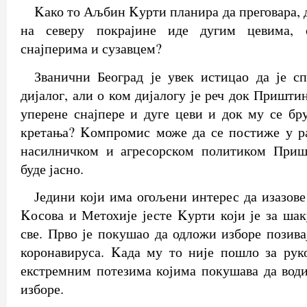
Kако то Аљбин Kурти планира да преговара, 
на северу покрајине иде дугим цевима, 
снајперима и сузавцем?
Званични Београд је увек истицао да је с
дијалог, али о ком дијалогу је реч док Пришт
уперене снајпере и дуге цеви и док му се бр
кретања? Kомпромис може да се постиже у ра
насилничком и агресорском политиком Приш
буде јасно.
Једини који има огољени интерес да изазове
Kосова и Метохије јесте Kурти који је за шак
све. Прво је покушао да одложи изборе позива
коронавируса. Kада му то није пошло за рук
екстремним потезима којима покушава да вод
изборе.