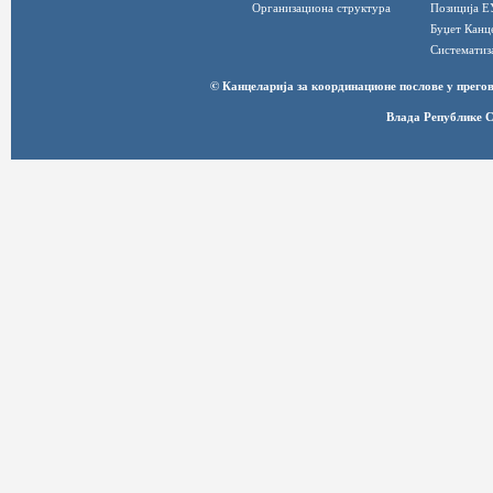
Организациона структура
Позиција Е
Буџет Канц
Систематиз
© Канцеларија за координационе послове у прег
Влада Републике С