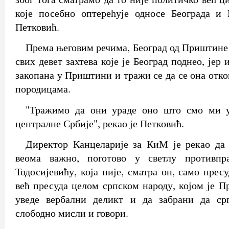
које посебно оптерећује односе Београда и 
Петковић.
Према његовим речима, Београд од Приштине 
свих девет захтева које је Београд поднео, јер
закопана у Приштини и тражи се да се она отко
породицама.
"Тражимо да они ураде оно што смо ми у
централне Србије", рекао је Петковић.
Директор Канцеларије за КиМ је рекао да 
веома важно, поготово у светлу противпр
Тодосијевићу, која није, сматра он, само пресу
већ пресуда целом српском народу, којом је 
уведе вербални деликт и да забрани да с
слободно мисли и говори.