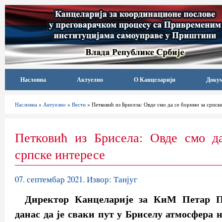
Насловна
Актуелно
О Канцеларији
Доку
Насловна
»
Актуелно
»
Вести
» Петковић из Брисела: Овде смо да се боримо за српск
Петковић из Брисела: Овде смо д
српске интересе
07. септембар 2021. Извор: Танјуг
Директор Канцеларије за КиМ Петар Пе
данас да је сваки пут у Бриселу атмосфера н