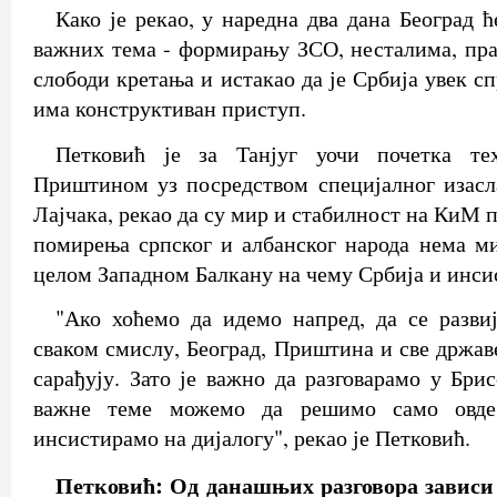
Како је рекао, у наредна два дана Београд 
важних тема - формирању ЗСО, несталима, пра
слободи кретања и истакао да је Србија увек сп
има конструктиван приступ.
Петковић је за Танјуг уочи почетка тех
Приштином уз посредством специјалног изас
Лајчака, рекао да су мир и стабилност на КиМ п
помирења српског и албанског народа нема м
целом Западном Балкану на чему Србија и инси
"Ако хоћемо да идемо напред, да се разви
сваком смислу, Београд, Приштина и све држав
сарађују. Зато је важно да разговарамо у Бри
важне теме можемо да решимо само овде
инсистирамо на дијалогу", рекао је Петковић.
Петковић: Од данашњих разговора зависи 