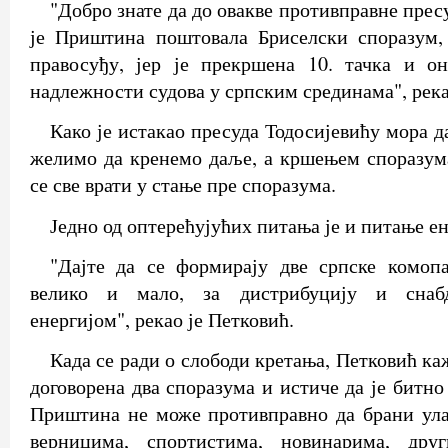
"Добро знате да до овакве противправне прес
је Приштина поштовала Бриселски споразум,
правосуђу, јер је прекршена 10. тачка и он
надлежности судова у српским срединама", река
Како је истакао пресуда Тодосијевићу мора д
желимо да кренемо даље, а кршењем споразум
се све врати у стање пре споразума.
Једно од оптерећујућих питања је и питање ен
"Дајте да се формирају две српске комопа
велико и мало, за дистрибуцију и снабд
енергијом", рекао је Петковић.
Када се ради о слободи кретања, Петковић ка
договорена два споразума и истиче да је битно 
Приштина не може противправно да брани ул
верницима, спортистима, новинарима, др