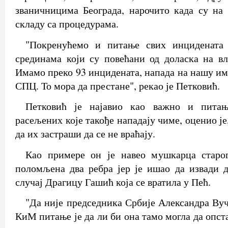
званичницима Београда, нарочито када су на
складу са процедурама.
"Покренућемо и питање свих инциденат
срединама који су повећани од доласка на в
Имамо преко 93 инцидената, напада на нашу им
СПЦ. То мора да престане", рекао је Петковић.
Петковић је најавио као важно и питањ
расељених које такође нападају чиме, оценио 
да их застраши да се не враћају.
Као примере он је навео мушкарца старо
поломљена два ребра јер је ишао да извади 
случај Драгицу Гашић која се вратила у Пећ.
"Да није председника Србије Александра Вуч
КиМ питање је да ли би она тамо могла да опст