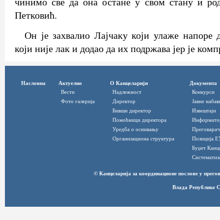
чинимо све да она остане у свом стану и род
Петковић.
Он је захвалио Лајчаку који улаже напоре д
који није лак и додао да их подржава јер је ком
Насловна
Актуелно
О Канцеларији
Документа
Вести
Надлежност
Конкурси
Фото галерија
Директор
Јавне набав
Бивши директор
Извештаји
Помоћници директора
Информато
Уредба о оснивању
Преговарач
Организациона структура
Позиција Е
Буџет Канц
Систематиз
© Канцеларија за координационе послове у прег
Влада Републике С