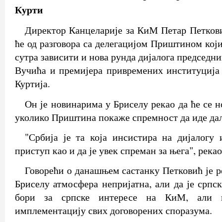
Курти
Директор Канцеларије за КиМ Петар Петковић
ће од разговора са делегацијом Приштином који
сутра зависити и нова рунда дијалога председн
Вучића и премијера привремених институциј
Куртија.
Он је новинарима у Бриселу рекао да ће се н
уколико Приштина покаже спремност да иде да
"Србија је та која инсистира на дијалогу
приступ као и да је увек спреман за њега", рекао
Говорећи о данашњем састанку Петковић је ре
Бриселу атмосфера непријатна, али да је српск
бори за српске интересе на КиМ, али
имплементацију свих договорених споразума.