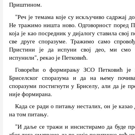
Приштином.
"Реч је темама које су искључиво садржај д
Не тражимо ништа ново. Одговорност поред 
која је као посредник у дијалогу ставила свој 
све друге споразуме. Тражимо само спровођ
Пристини је да испуни свој део, ми смо 
испунили", рекао је Петковић.
Говорећи о формирању ЗСО Петковић је к
Бриселског споразума и да на њему почива
споразуми постигнути у Бриселу, али да је пр
није формирана.
Када се ради о питању несталих, он је казао
на том питању.
"И даље се тражи и инсистирамо да буде пр
због тога сматрамо да то није политичко већ 