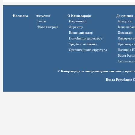
Насловна
Актуелно
О Канцеларији
Документа
Вести
Надлежност
Конкурси
Фото галерија
Директор
Јавне набав
Бивши директор
Извештаји
Помоћници директора
Информато
Уредба о оснивању
Преговарач
Организациона структура
Позиција Е
Буџет Канц
Систематиз
© Канцеларија за координационе послове у прег
Влада Републике С