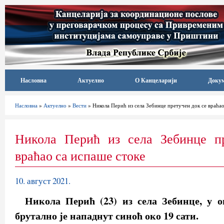
Насловна
Актуелно
О Канцеларији
Доку
Насловна
»
Актуелно
»
Вести
» Никола Перић из села Зебинце претучен док се враћао
Никола Перић из села Зебинце п
враћао са испаше стоке
10. август 2021.
Никола Перић (23) из села Зебинце, у 
брутално је нападнут синоћ око 19 сати.