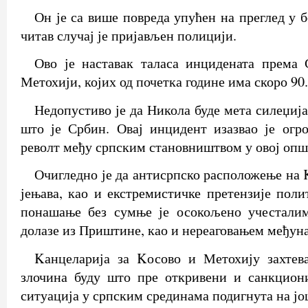
Он је са више повреда упућен на преглед у 
читав случај је пријављен полицији.
Ово је наставак таласа инцидената према
Метохији, којих од почетка године има скоро 90.
Недопустиво је да Никола буде мета силеџија
што је Србин. Овај инцидент изазвао је огр
револт међу српским становништвом у овој опш
Очигледно је да антисрпско расположење на 
јењава, као и екстремистичке претензије поли
понашање без сумње је осокољено учесталим
долазе из Приштине, као и нереаговањем међуна
Kанцеларија за Kосово и Метохију захтев
злочина буду што пре откривени и санкциони
ситуација у српским срединама подигнута на ј