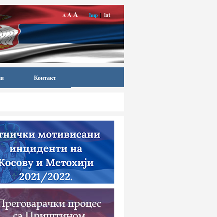
A
A
ћир
|
lat
A
ви
Контакт