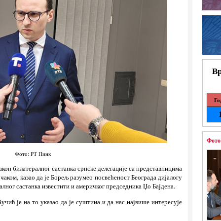
Вр
Го
Фото
Фото: РТ Пинк
након билатералног састанка српске делегације са представницима
аком, казао да је Борељ разумео посвећеност Београда дијалогу
ралног састанка известити и америчког председника Џо Бајдена.
чић је на то указао да је суштина и да нас највише интересује