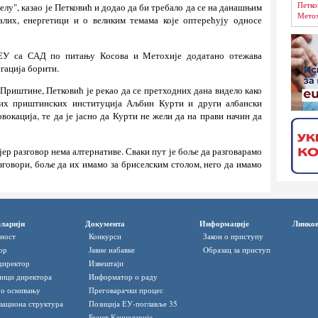
Петко
селу", казао је Петковић и додао да би требало да се на данашњим
Метох
алих, енергетици и о великим темама које оптерећују односе
 ЕУ са САД по питању Косова и Метохије додатано отежава
егација борити.
 Приштине, Петковић је рекао да се претходних дана видело како
их приштинских институција Аљбин Курти и други албански
вокација, те да је јасно да Курти не жели да на прави начин да
 јер разговор нема алтернативе. Сваки пут је боље да разговарамо
азговори, боље да их имамо за бриселским столом, него да имамо
ларији
Документа
Информације
Линко
ност
Конкурси
Закон о приступу
ор
Јавне набавке
Oбразац за приступ
директор
Извештаји
ици директора
Информатор o раду
 о оснивању
Преговарачки процес
зациона структура
Позиција ЕУ-поглавље 35
Буџет Канцеларије