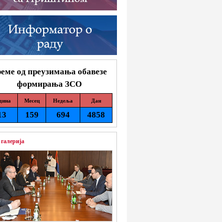
еме од преузимања обавезе
формирања ЗСО
дина
Месец
Недеља
Дан
13
159
694
4858
 галерија