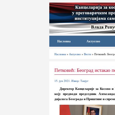
Насловна
Актуелно
Насловна
»
Актуелно
»
Вести
» Петковић: Београ
Петковић: Београд истакао п
15. јун 2021. Извор: Танјуг
Директор Канцеларије за Косово и 
коју предводи председник Александ
дијалога Београда и Приштине и спрем