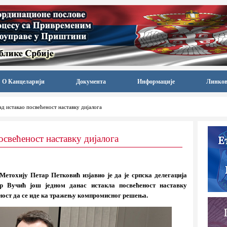
О Канцеларији
Документа
Информације
Линко
д истакао посвећеност наставку дијалога
освећеност наставку дијалога
Метохију Петар Петковић изјавио је да је српска делегација
ар Вучић још једном данас истакла посвећеност наставку
ност да се иде ка тражењу компромисног решења.