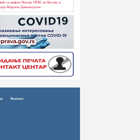
вић са шефом Мисије ОЕБС на Косову и
ији Мајклом Давенпортом
ви
Контакт