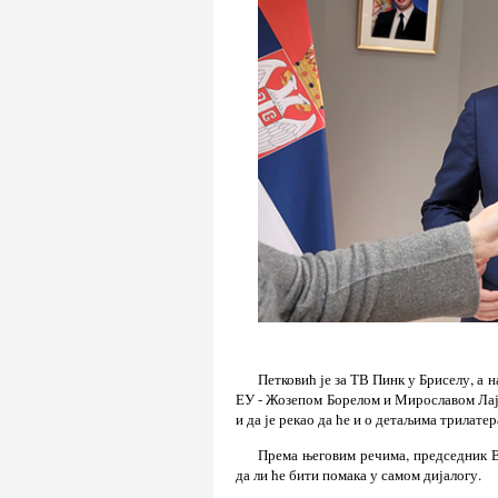
Петковић је за ТВ Пинк у Бриселу, а 
ЕУ - Жозепом Борелом и Мирославом Лајч
и да је рекао да ће и о детаљима трилате
Према његовим речима, председник Ву
да ли ће бити помака у самом дијалогу.