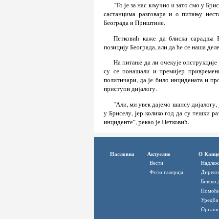
"То је за нас кључно и зато смо у Бри
састанцима разговара и о питању нест
Београда и Приштине.
Петковић каже да блиска сарадња
позицију Београда, али да ће се наша дел
На питање да ли очекује опструкције
су се понашали и премијер привремен
политичари, да је било инцидената и про
приступи дијалогу.
"Али, ми увек дајемо шансу дијалогу,
у Бриселу, јер колико год да су тешки р
инциденте", рекао је Петковић.
Насловна
Актуелно
О Канце
Вести
Надлеж
Фото галерија
Директ
Бивши 
Помоћн
Уредба
Органи