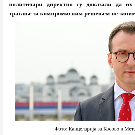
политичари директно су доказали да их 
трагање за компромисним решењем не заним
Фото: Канцеларија за Косово и Мет