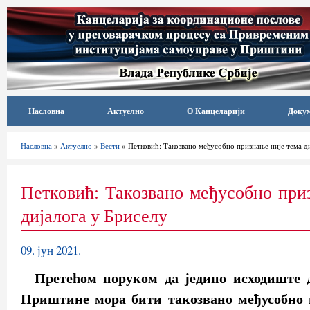
Насловна
Актуелно
О Канцеларији
Доку
Насловна
»
Актуелно
»
Вести
» Петковић: Такозвано међусобно признање није тема ди
Петковић: Такозвано међусобно при
дијалога у Бриселу
09. јун 2021.
Претећом поруком да једино исходиште д
Приштине мора бити такозвано међусобно 