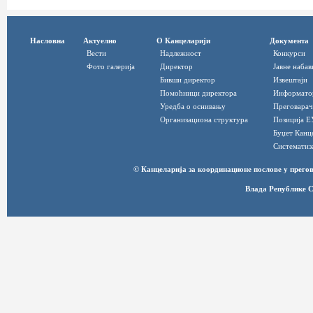
Насловна
Актуелно
О Канцеларији
Документа
Вести
Надлежност
Конкурси
Фото галерија
Директор
Јавне набав
Бивши директор
Извештаји
Помоћници директора
Информато
Уредба о оснивању
Преговарач
Организациона структура
Позиција Е
Буџет Канц
Систематиз
© Канцеларија за координационе послове у прег
Влада Републике С