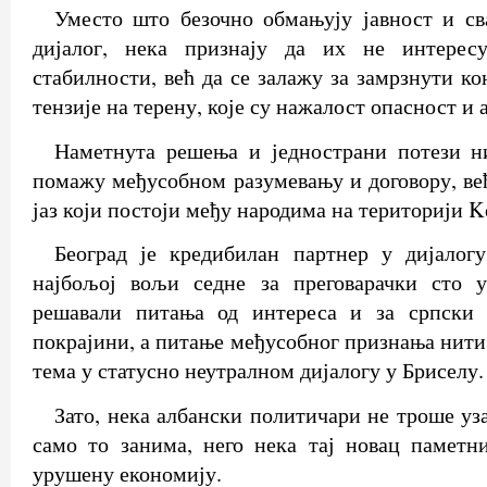
Уместо што безочно обмањују јавност и св
дијалог, нека признају да их не интерес
стабилности, већ да се залажу за замрзнути к
тензије на терену, које су нажалост опасност и 
Наметнута решења и једнострани потези ни
помажу међусобном разумевању и договору, већ
јаз који постоји међу народима на територији K
Београд је кредибилан партнер у дијалог
најбољој вољи седне за преговарачки сто 
решавали питања од интереса и за српски 
покрајини, а питање међусобног признања нити 
тема у статусно неутралном дијалогу у Бриселу.
Зато, нека албански политичари не троше уз
само то занима, него нека тај новац паметн
урушену економију.