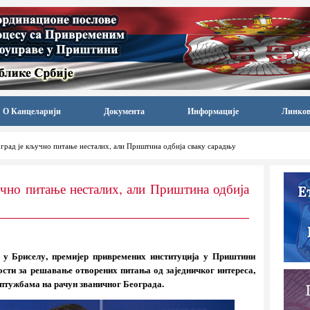
О Канцеларији
Документа
Информације
Линко
оград је кључно питање несталих, али Приштина одбија сваку сарадњу
учно питање несталих, али Приштина одбија
 у Бриселу, премијер привремених институција у Приштини
ти за решавање отворених питања од заједничког интереса,
оптужбама на рачун званичног Београда.