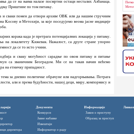
умња да се на њима налазе посмртни остаци несталих Албанаца.
Петко
радњу Приштине по том питању.
Метох
а и сваки помен да отвори архиве ОВK или да нашим стручним
на Kосову и Метохији, за које поседујемо веома јасне индиције
оба.
чајних корака када је претрага потенцијалних локација у питању.
ња на локалитету Kижевак. Нажалост, са друге стране упорно
емност да се то исто учини.
одбија и сваку могућност сарадње по овом питању и питање
ачун са званичним Београдом. Ми се на такав начин нећемо
ира на етничку припадност.
 тема за дневно политичке обрачуне или надгорњавања. Потрага
лости, али и према будућности, нашој деци, миру, компормису и
ларији
Документа
Информације
Линко
ност
Конкурси
Закон о приступу
ор
Јавне набавке
Oбразац за приступ
директор
Извештаји
ици директора
Информатор o раду