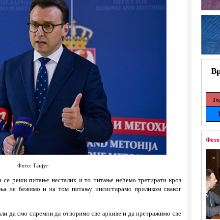
Вр
Го
Фото
Фото: Танјуг
а се реши питање несталих и то питање нећемо третирати кроз
ања не бежимо и на том питању инсистирамо приликом сваког
ли да смо спремни да отворимо све архиве и да претражимо све