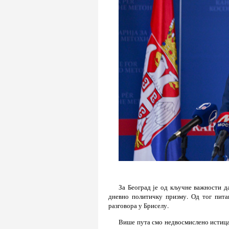
За Београд је од кључне важности д
дневно политичку призму. Од тог пит
разговора у Бриселу.
Више пута смо недвосмислено истица