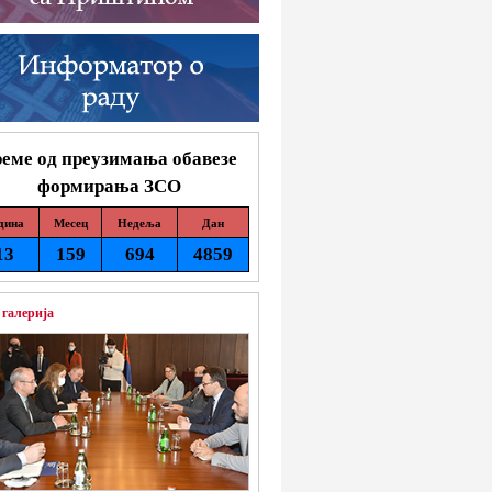
еме од преузимања обавезе
формирања ЗСО
дина
Месец
Недеља
Дан
13
159
694
4859
 галерија