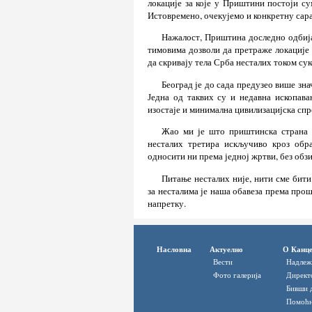
локације за које у Приштини постоји с
Истовремено, очекујемо и конкретну са
Нажалост, Приштина доследно одбиј
тимовима дозволи да претраже локације 
да скривају тела Срба несталих током сук
Београд је до сада предузео више зна
Једна од таквих су и недавна ископава
изостаје и минимална цивилизацијска спр
Жао ми је што приштинска страна 
несталих третира искључиво кроз обр
односити ни према једној жртви, без обз
Питање несталих није, нити сме бити
за несталима је наша обавеза према прош
напретку.
Насловна
Актуелно
О Канце
Вести
Надлеж
Фото галерија
Директ
Бивши 
Помоћн