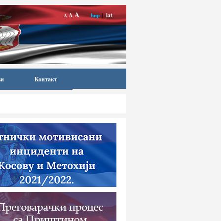
A
A
ћир
|
lat
A
ви
Контакт