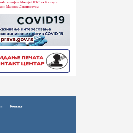
вић са шефом Мисије ОЕБС на Косову и
ији Мајклом Давенпортом
ви
Контакт