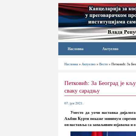
Насловна
Актуелно
Насловна
»
Актуелно
»
Вести
» Петковић: За Бе
Петковић: За Београд је кљ
сваку сарадњу
07. јун 2021.
Уместо да уочи наставка дијалога
Аљбин Kурти покаже минимум спремнос
он наставља са запаљивим изјавама и 