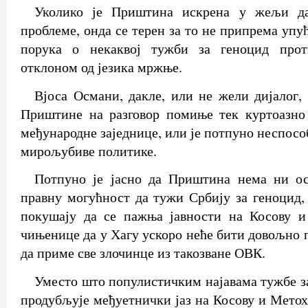
Уколико је Приштина искрена у жељи да
проблеме, онда се терен за то не припрема уп
порука о некаквој тужби за геноцид проти
отклоном од језика мржње.
Вјоса Османи, дакле, или не жели дијалог,
Приштине на разговор помиње тек куртоазно 
међународне заједнице, или је потпуно неспосо
мирољубиве политике.
Потпуно је јасно да Приштина нема ни о
правну могућност да тужи Србију за геноцид, 
покушају да се пажња јавности на Косову и
чињенице да у Хагу ускоро неће бити довољно 
да приме све злочинце из такозване ОВК.
Уместо што популистичким најавама тужбе з
продубљује међуетнички јаз на Косову и Метох