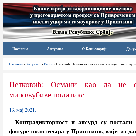
Насловна
Актуелно
О Канцеларији
Доку
Насловна
»
Актуелно
»
Вести
» Петковић: Османи као да не схвата концепт мирољуби
Петковић: Османи као да не с
мирољубиве политикe
13. мај 2021.
Контрадикторност и апсурд су постали
фигуре политичара у Приштини, који из дан