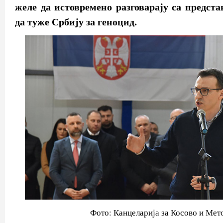
желе да истовремено разговарају са предст
да туже Србију за геноцид.
Фото: Канцеларија за Косово и Мет