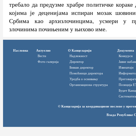
требало да предузме храбре политичке кораке 
којима је деценијама испиран мозак шовин
Србима као архизлочинцима, усмери у пр
злочинима почињеним у њихово име.
Насловна
Актуелно
О Канцеларији
Документа
Вести
Надлежност
Конкурси
Фото галерија
Директор
Јавне набав
Бивши директор
Извештаји
Помоћници директора
Информато
Уредба о оснивању
Преговарач
Организациона структура
Позиција Е
Буџет Канц
Систематиз
© Канцеларија за координационе послове у прег
Влада Републике С