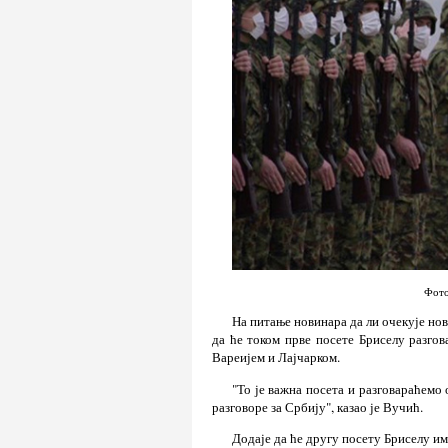
Фото
На питање новинара да ли очекује нов
да ће током прве посете Бриселу разго
Вареијем и Лајчарком.
"То је важна посета и разговараћемо
разговоре за Србију", казао је Вучић.
Додаје да ће другу посету Бриселу им