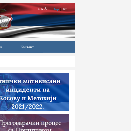
A
A
ћир
|
lat
A
ви
Контакт