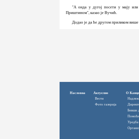
"А онда у дугој посети у мају или 
Приштином", казао је Вучић.
Додао је да ће другом приликом више 
Насловна
Актуелно
О Канце
Вести
Надлеж
Фото галерија
Директ
Бивши 
Помоћн
Уредба
Органи