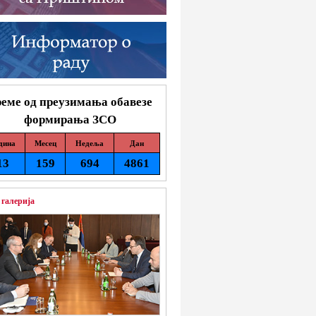
еме од преузимања обавезе
формирања ЗСО
дина
Месец
Недеља
Дан
13
159
694
4861
 галерија