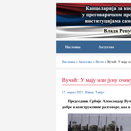
Насловна
Актуелно
Насловна
»
Актуелно
»
Вести
» Вучић: У мају и
Вучић: У мају или јуну очек
17. април 2021. Извор: Танјуг
Председник Србије Александар Вучи
добре и конструктивне разговоре, као и