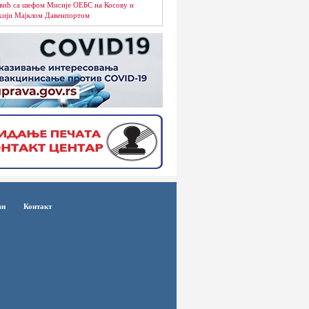
вић са шефом Мисије ОЕБС на Косову и
ији Мајклом Давенпортом
ви
Контакт