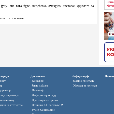
Петко
јуну, ако тога буде, видећемо, очекујем наставак дијалога са
Метох
говорити о томе.
ларији
Документа
Информације
Линко
ност
Конкурси
Закон о приступу
ор
Јавне набавке
Oбразац за приступ
директор
Извештаји
ици директора
Информатор o раду
 о оснивању
Преговарачки процес
зациона структура
Позиција ЕУ-поглавље 35
Буџет Канцеларије