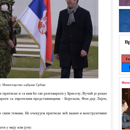
Вр
Го
Фото
: Министарство одбране Србије
е притиске и са ким ће све разговарати у Бриселу, Вучић је рекао
варати са европским представницима - Борељом, Фон дер Лајен,
 о свим темама. Не очекујем притиске већ важне и конструктивне
ати у мају или јуну.