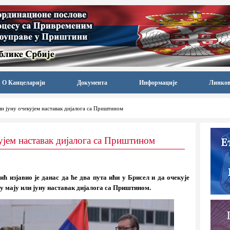
О Канцеларији
Документа
Информације
Линко
ли јуну очекујем наставак дијалога са Приштином
ујем наставак дијалога са Приштином
ћ изјавио је данас да ће два пута ићи у Брисел и да очекује
 у мају или јуну наставак дијалога са Приштином.