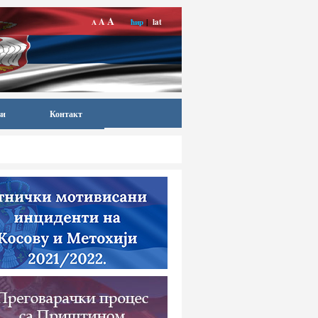
A
A
ћир
|
lat
A
ви
Контакт