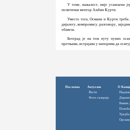
У томе, нажалост, није усамљена ј
политички ментор Аљбин Kурти.
Уместо тога, Османи и Kурти треба 
дијалогу, компромису, разговору, зајед
обавеза.
Београд је на том путу пуних оса
претњама, истрајава у напорима да осигу
Насловна
Актуелно
О Канце
Вести
Надлеж
Фото галерија
Директ
Бивши 
Помоћн
Уредба
Органи