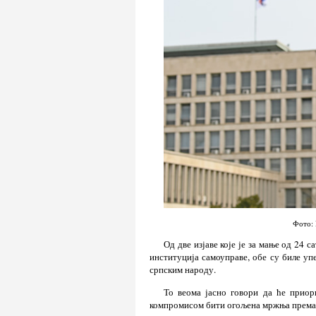
Фото: 
Од две изјаве које је за мање од 24 
институција самоуправе, обе су биле у
српским народу.
То веома јасно говори да ће приор
компромисом бити огољена мржња према