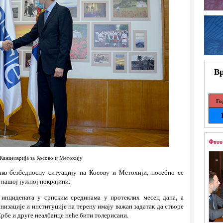
Вр
Го
Фото
Канцеларија за Косово и Метохију
ко-безбедносну ситуацију на Косову и Метохији, посебно се
 нашој јужној покрајини.
 инцидената у српским срединама у протеклих месец дана, а
низације и институције на терену имају важан задатак да створе
рбе и друге неалбанце неће бити толерисани.