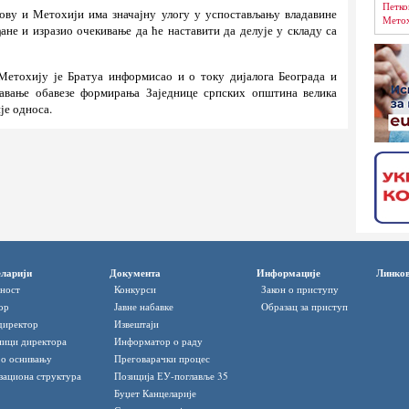
Петко
ову и Метохији има значајну улогу у успостављању владавине
Метох
ане и изразио очекивање да ће наставити да делује у складу са
Метохију је Братуа информисао и о току дијалога Београда и
њавање обавезе формирања Заједнице српских општина велика
је односа.
ларији
Документа
Информације
Линко
ност
Конкурси
Закон о приступу
ор
Јавне набавке
Oбразац за приступ
директор
Извештаји
ици директора
Информатор o раду
 о оснивању
Преговарачки процес
зациона структура
Позиција ЕУ-поглавље 35
Буџет Канцеларије