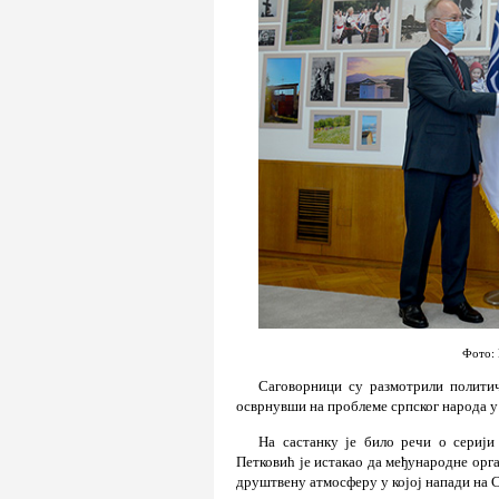
Фото: 
Саговорници су размотрили политич
осврнувши на проблеме српског народа у
На састанку је било речи о серији
Петковић је истакао да међународне орга
друштвену атмосферу у којој напади на С