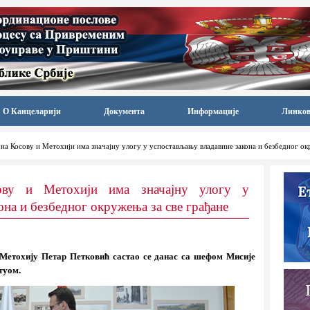
О Канцеларији
Документа
Информације
Линко
на Косову и Метохији има значајну улогу у успостављању владавине закона и безбедног ок
ву и Метохији има значајну улогу у
на и безбедног окружења за све грађане
 Метохију Петар Петковић састао се данас са шефом Мисије
туом.