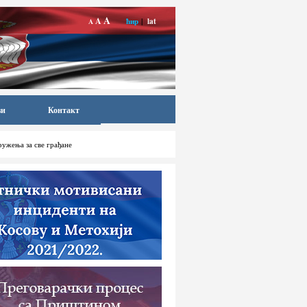
A
A
ћир
|
lat
A
ви
Контакт
ружења за све грађане