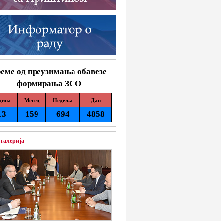
еме од преузимања обавезе
формирања ЗСО
дина
Месец
Недеља
Дан
13
159
694
4858
 галерија