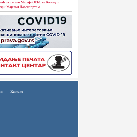
вић са шефом Мисије ОЕБС на Косову и
ији Мајклом Давенпортом
ви
Контакт