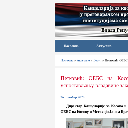
Насловна
Актуелно
Насловна
»
Актуелно
»
Вести
» Петковић: ОЕБС 
Петковић: ОЕБС на Косо
успостављању владавине зако
26. октобар 2020.
Директор Канцеларије за Косово и
ОЕБС на Косову и Метохији Јаном Бра