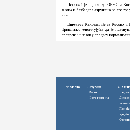
Петковић је оценио да ОЕБС на Кос
закона и безбедног окружења за све грађ
тиме.
Директор Канцеларије за Косово и 
Приштине, констатујући да је неиспу
препрека и изазов у процесу нормализаци
Насловна
Актуелно
О Канце
Вести
Надлеж
Фото галерија
Директ
Бивши 
Помоћн
Уредба
Органи