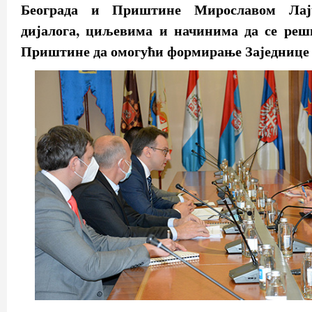
Београда и Приштине Мирославом Лај
дијалога, циљевима и начинима да се реш
Приштине да омогући формирање Заједнице