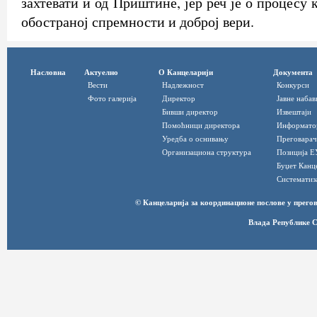
захтевати и од Приштине, јер реч је о процесу 
обостраној спремности и доброј вери.
Насловна
Актуелно
О Канцеларији
Документа
Вести
Надлежност
Конкурси
Фото галерија
Директор
Јавне набав
Бивши директор
Извештаји
Помоћници директора
Информато
Уредба о оснивању
Преговарач
Организациона структура
Позиција Е
Буџет Канц
Систематиз
© Канцеларија за координационе послове у прег
Влада Републике С