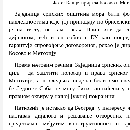
Фото: Канцеларија за Косово и Мет
Заједница српских општина мора бити фо
надлежностима које јој припадају по бриселск
је на тесту, не само воља Приштине да се
дијалогом, већ и способност ЕУ као посре
гарантује спровођење договореног, рекао је ди
Косово и Метохију.
Према његовим речима, Заједница српских оп
циљ - да заштити положај и права српског
Метохији, а последњих недеља били смо све
безбедност Срба не могу бити заштићени у 
правном оквиру у нашој јужној покрајини.
Петковић је истакао да Београд, у интересу 
наставак дијалога и решавање отворених 
средствима, међутим конструктивност и кр