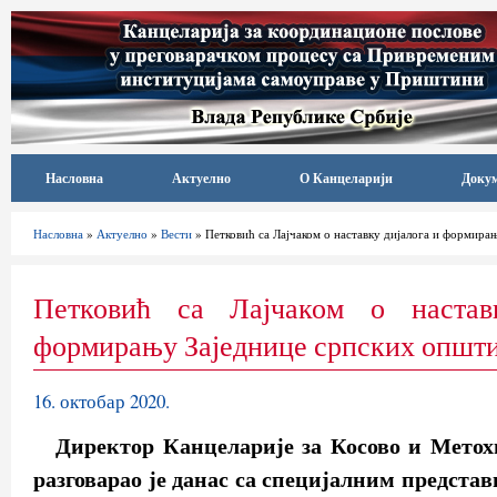
Насловна
Актуелно
О Канцеларији
Доку
Насловна
»
Актуелно
»
Вести
» Петковић са Лајчаком о наставку дијалога и формира
Петковић са Лајчаком о настав
формирању Заједнице српских општ
16. октобар 2020.
Директор Канцеларије за Косово и Метох
разговарао је данас са специјалним предста