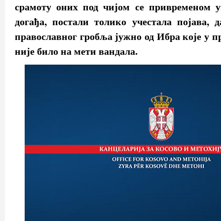
срамоту оних под чијом се привременом 
догађа, постали толико учестала појава, 
православног гробља јужно од Ибра које у п
није било на мети вандала.