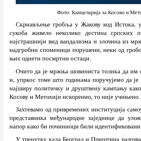
Фото: Канцеларија за Косово и Мет
Скрнављење гробља у Жакову код Истока, у
сукоба живело неколико дестина српских п
најстрашнији вид вандализма и злочина из мрж
надгробни споменици порушени, неки од гробо
њих однети посмртни остаци.
Очито да је мржња шовиниста толика да им 
и, упркос томе што годинама поручујемо да је
најширу политичку и друштвену кампању како
Косову и Метохији искоренио, то није учињено.
Захтевамо од привремених институција сам
представника међународне заједнице да уло
напор како би починиоци били идентификовани
У тренутку када Београд и Приштина разгова