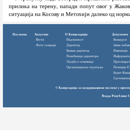
прилика на терену, напади попут овог у Жаков
ситуација на Косову и Метохији далеко од норм
Насловна
Актуелно
О Канцеларији
Документа
Вести
Надлежност
Конкурси
Фото галерија
Директор
Јавне набав
Бивши директор
Извештаји
Помоћници директора
Информато
Уредба о оснивању
Преговарач
Организациона структура
Позиција Е
Буџет Канц
Систематиз
© Канцеларија за координационе послове у прег
Влада Републике С