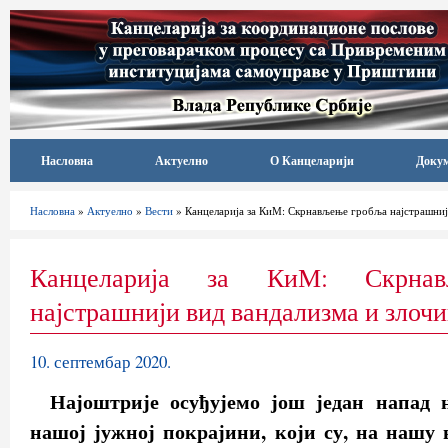
Насловна
Актуелно
О Канцеларији
Доку
Насловна
»
Актуелно
»
Вести
» Канцеларија за КиМ: Скрнављење гробља најстрашниј
Канцеларија за КиМ: Скрна
најстрашнији вид вандализма и злоч
10. септембар 2020.
Најоштрије осуђујемо још један напад 
нашој јужној покрајини, који су, на нашу 