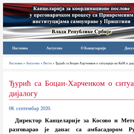
Насловна
Актуелно
О Канцеларији
Доку
Насловна
»
Актуелно
»
Вести
» Ђурић са Боцан-Харченком о ситуацији на КиМ и диј
Ђурић са Боцан-Харченком о ситу
дијалогу
08. септембар 2020.
Директор Канцеларије за Косово и Мет
разговарао је данас са амбасадором Р