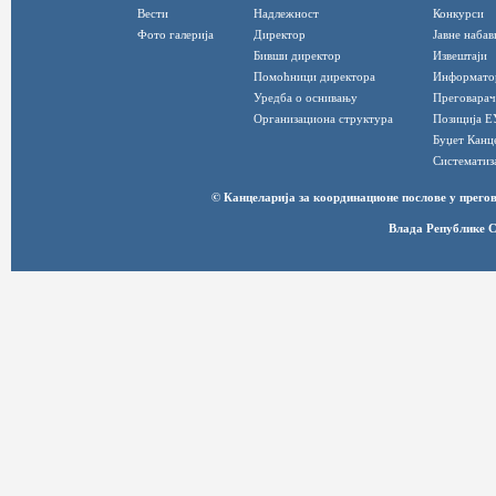
Вести
Надлежност
Конкурси
Фото галерија
Директор
Јавне набав
Бивши директор
Извештаји
Помоћници директора
Информато
Уредба о оснивању
Преговарач
Организациона структура
Позиција Е
Буџет Канц
Систематиз
© Канцеларија за координационе послове у прег
Влада Републике С