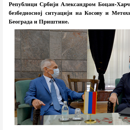
Републици Србији Александром Боцан-Харч
безбедносној ситуацији на Косову и Метох
Београда и Приштине.