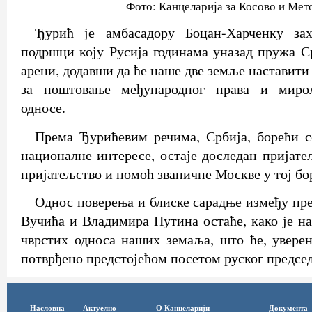
Фото: Канцеларија за Косово и Мет
Ђурић је амбасадору Боцан-Харченку зах
подршци коју Русија годинама уназад пружа С
арени, додавши да ће наше две земље наставити 
за поштовање међународног права и миро
односе.
Према Ђурићевим речима, Србија, борећи с
националне интересе, остаје доследан пријате
пријатељство и помоћ званичне Москве у тој бо
Однос поверења и блиске сарадње између пр
Вучића и Владимира Путина остаће, како је на
чврстих односа наших земаља, што ће, уверен
потврђено предстојећом посетом руског предсе
Насловна
Актуелно
О Канцеларији
Документа