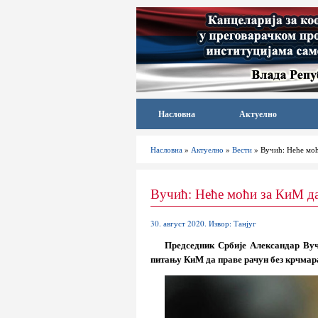
Насловна
Актуелно
Насловна
»
Актуелно
»
Вести
» Вучић: Неће моћ
Вучић: Неће моћи за КиМ да
30. август 2020. Извор: Танјуг
Председник Србије Александар Вучи
питању КиМ да праве рачун без крчмар