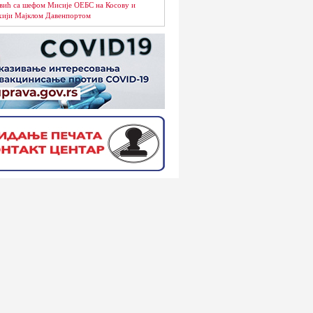
вић са шефом Мисије ОЕБС на Косову и
ији Мајклом Давенпортом