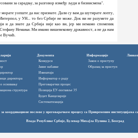
ресовани за сарадњу, за разговор између људи и бизнисмена".
е морате уопште да нас признате. Дали су вам да шутирате лопту,
 Интерпол, у УН... то без Србије не може. Док ви не разумете да
ји и да знате да Србија није као ви, јер ми немамо споменик
 Стефану Немањи. Ми имамо вишевековну државност, а не да нам
је Вучић.
ларији
Документа
Информације
Линко
ност
Конкурси
Закон о приступу
ор
Јавне набавке
Oбразац за приступ
директор
Извештаји
ици директора
Информатор o раду
 о оснивању
Преговарачки процес
зациона структура
Позиција ЕУ-поглавље 35
Буџет Канцеларије
Систематизација
 за координационе послове у преговарачком процесу са Привременим институцијама 
Влада Републике Србије, Булевар Михаjла Пупина 2, Београд