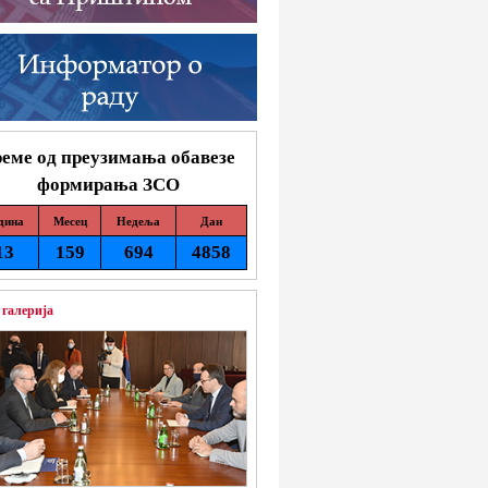
еме од преузимања обавезе
формирања ЗСО
дина
Месец
Недеља
Дан
13
159
694
4858
 галерија