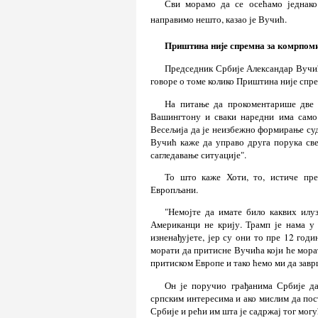
Сви морамо да се осећамо једнак
направимо нешто, казао је Вучић.
Приштина није спремна за комрпоми
Председник Србије Александар Вучић 
говоре о томе колико Приштина није спре
На питање да прокоментарише две 
Вашингтону и сваки наредни има само 
Весељија да је неизбежно формирање суда
Вучић каже да управо друга порука све
сагледавање ситуације".
То што каже Хоти, то, истиче пр
Европљани.
"Немојте да имате било каквих илу
Американци не крију. Трамп је нама у
изненађујете, јер су они то пре 12 годи
морати да притисне Вучића који ће мор
притиском Европе и тако ћемо ми да зав
Он је поручио грађанима Србије д
српским интересима и ако мислим да пост
Србије и рећи им шта је садржај тог могу