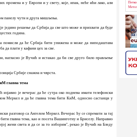
Петко
их промена и у Европи и у свету, које, ипак, неће ићи лако, али
Метох
ном панелу чути и друга мишљења.
а је једино решење да Србија да све што може и прихвати да буде
едестих година.
 да помисли да ће Србија бити унижена и може да ниподаштава
ба да плати у кафани цех за све.
и, нагласио је Вучић и истакао да би све друго било прављење
позиција Србије снажна и чврста.
КиМ главна тема
 изјавио је вечерас да ће сутра око поднева имати телефонски
лом Меркел и да ће главна тема бити КиМ, односно састанци у
нски разговор са Ангелом Меркел. Вечерас ћу се спремати за тај
 бити главна тема, као и посета Вашинготну и Бриселу. Направио
ој жени света и да се за то изборим", рекао је Вучић на Бледу