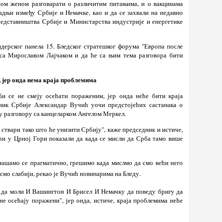
ијом женом разговарати о различитим питањима, и о вакцинама
адњи између Србије и Немачке, као и да се захвали на недавно
едставништва Србије и Министарства индустрије и енергетике
идерског панела 15. Бледског стратешког форума "Европа после
 са Мирославом Лајчаком и да ће са њим тема разговора бити
, јер онда нема краја проблемима
и се не смеју осећати пораженим, јер онда неће бити краја
дник Србије Александар Вучић уочи предстојећих састанака о
у разговору са канцеларком Ангелом Меркел.
 ствари тако што ће унизити Србију", каже председник и истиче,
ори у Црној Гори показали да када се мисли да Срба тамо више
нашамо се прагматично, грешимо када мислмо да смо већи него
 смо слабији, рекао је Вучић новинарима на Бледу.
је да моли И Вашингтон И Брисел И Немачку да поведу бригу да
не осећају поражени", јер онда, истиче, краја проблемима неће