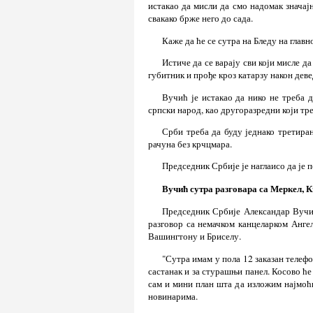
истакао да мисли да смо надомак значајн
свакако брже него до сада.
Каже да ће се сутра на Бледу на глав
Истиче да се варају сви који мисле д
губитник и прође кроз катарзу након дев
Вучић је истакао да нико не треба
српски народ, као другоразредни који тре
Срби треба да буду једнако третиран
рачуна без крчцмара.
Председник Србије је наглаисо да је 
Вучић сутра разговара са Меркел, 
Председник Србије Александар Вучић
разговор са немачком канцеларком Анге
Вашингтону и Бриселу.
"Сутра имам у пола 12 заказан телефо
састанак и за стурашњи панел. Косово ће
сам и мини план шта да изложим најмоћиј
новинарима.