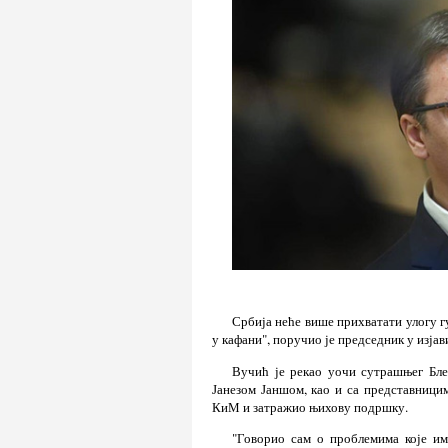
Србија неће више прихватати улогу гу
у кафани", поручио је председник у изја
Вучић је рекао уочи сутрашњег Бле
Јанезом Јаншом, као и са представници
КиМ и затражио њихову подршку.
"Говорио сам о проблемима које и