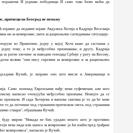
о поражени И једнако победници И само тако ћемо моћи да
с, притисци на Београд не помажу
изјавио да недавне изјаве Авдулаха Хотија и Кадрија Весељија
мна ни за компромис, нити за рационално сагледавање ситуације.
поруке из Приштине, једну у којој Хоти каже да састанак у
једну тему, а то је међусобно признавање, и другу, Кадрија
 за ратне злочине за наводни геноцид Србије у рату на Косову,
дочи колико "они нису спремни за компромис и за рационално
едседник Вучић, је заправо оно што мисле и Американци и
зија. Само понекад Европљани нађу неки еуфемизам, али зато
 писму написао очекујући међусобно признање. Немојте да се
на признали. И сада Хотијева и њихова тактика је то да ће неко
ати то да потпише под страшним притиском света, под страшним
ршимо ствари", објашњава Вучић.
а буду мирни "Никада не бих урадио нешто што је противно
оји нека нада или шанса за комрпомис ја ћи изаћи пред грађане
ћег компромиса", нагласио је Вучић.