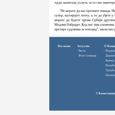
људи, капитала, услуга, за то смо заинте
"Не морате да нас признате никада. Н
супер, шутирајте лопту, а то да уђете у
морате да будете према Србији другачи
Медлин Олбрајрт. Код нас има споменик
претире судовима за геноцид", закључио 
Насловна
Актуелно
О Канце
Вести
Надлеж
Фото галерија
Директ
Бивши 
Помоћн
Уредба
Органи
© Канцеларија