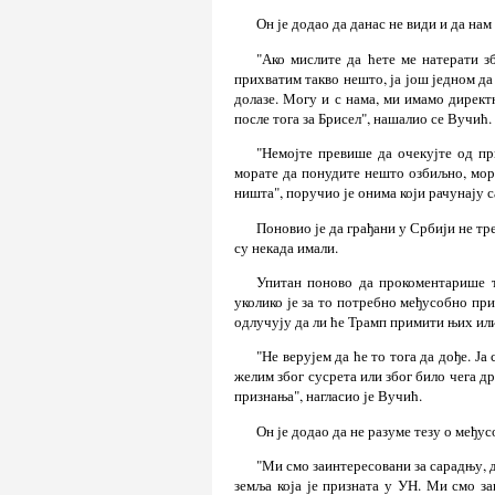
Он је додао да данас не види и да на
"Ако мислите да ћете ме натерати з
прихватим такво нешто, ја још једном да
долазе. Могу и с нама, ми имамо директ
после тога за Брисел", нашалио се Вучић.
"Немојте превише да очекујте од пр
морате да понудите нешто озбиљно, мора
ништа", поручио је онима који рачунају 
Поновио је да грађани у Србији не тре
су некада имали.
Упитан поново да прокоментарише т
уколико је за то потребно међусобно приз
одлучују да ли ће Трамп примити њих или
"Не верујем да ће то тога да дође. Ја 
желим због сусрета или због било чега д
признања", нагласио је Вучић.
Он је додао да не разуме тезу о међу
"Ми смо заинтересовани за сарадњу, д
земља која је призната у УН. Ми смо за