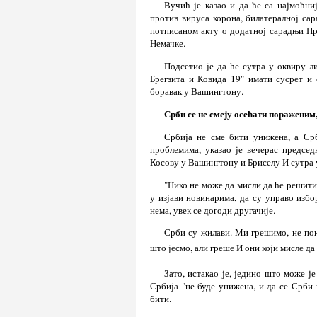
Вучић је казао и да ће са најмоћн
против вируса корона, билатералној сар
потписаном акту о додатној сарадњи Пр
Немачке.
Подсетио је да ће сутра у оквиру л
Брегзита и Ковида 19" имати сусрет и
боравак у Вашингтону.
Срби се не смеју осећати пораженим
Србија не сме бити унижена, а Срб
проблемима, указао је вечерас предсе
Косову у Вашингтону и Бриселу И сутра 
"Нико не може да мисли да ће решити
у изјави новинарима, да су управо изб
нема, увек се догоди другачије.
Срби су жилави. Ми грешимо, не по
што јесмо, али греше И они који мисле да
Зато, истакао је, једино што може 
Србија "не буде унижена, и да се Срби 
бити.