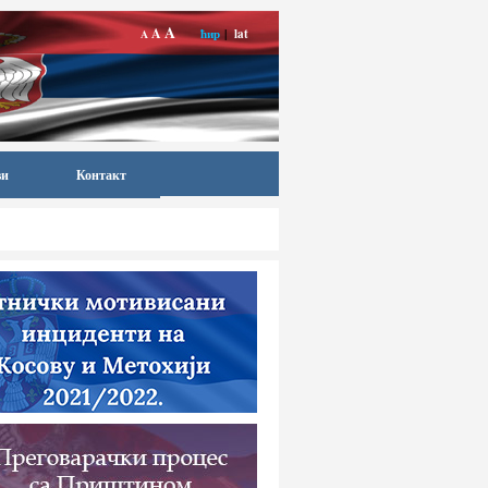
A
A
ћир
|
lat
A
ви
Контакт