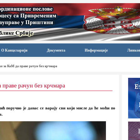
О Канцеларији
Документа
Информације
Линко
и за КиМ да праве рачун без крчмара
 праве рачун без крчмара
ћ поручио је данас се варају сви који мисле да ће моћи по
а.