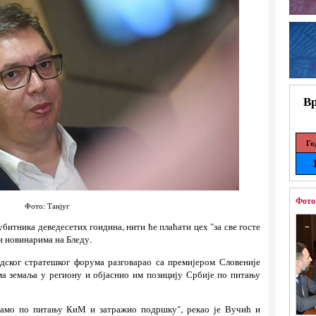
Вр
Го
Фото
Фото: Танјуг
битника деведесетих гоидина, нити ће плаћати цех "за све госте
ви новинарима на Бледу.
дског стратешког форума разговарао са премијером Словеније
ма земаља у региону и објаснио им позицију Србије по питању
мамо по питању КиМ и затражио подршку", рекао је Вучић и