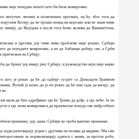
м нико није понудио нешто што би било компромис.
бог могучих личних и политичких претњих, па ћу због тога да
 поручим Хотију да не троши новац на керозин или не знам чиме
ну линију до Њујорка а после тога ћемо колима до Вашингтона,
итисака и претњи, јер тиме нико проблеме није решио. Србији
те да понудите комрпомис, а не да Албанци добију све, а Срби
са притиском на Србију.
ба да брину јер имају јачу Србију, и руководство који није какво
о што је рекао да ће да одбије сусрет са Доналдом Трампом
нање, Вучић је казао да је он рекао да ће они сада да вагају, да
 не.
сам мали да бих одређивао где ће Трамп да дође, а где неће. Ја не
ругог а где нема компромиса да прихватам понуде око међусобног
собном признању, јер, каже, Србији не треба њихово признање.
а људи разговарају једни с другима па полако да видимо. Ми смо
интересовани за нормализацију односа с њима, за проток робе,