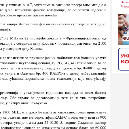
Петко
не у тачкама 6. и 7, захтевима за законито пресретање мтс д.о.о
Метох
тс д.о.о. корисника фиксне телефоније, ће се бавити надлежне
међусобном пружању правне помоћи.
ет локација. Договорени фреквентни опсези су следећи: мтс д.о.о.
енција:
2*3.2 MHz на 22 постојеће локације. • Фреквенцијски опсег од
кација у северном делу Косова. • Фреквенцијски опсег од 2100
 у северном делу Косова.
е се користити за пружање јавних мобилних телефонских услуга
хнолошки неутралној основи, тј. 2G, 3G, 4G технологија ће се
постојећ́им локацијама (у складу са Одлуком бр. 04/88 о даљој
их услуга и Одлуком бр. 400 RAEPC-а о даљој либерализацији
 омогућавања коришћења нових технологија које омогућавају
фреквенција и усклађивање годишњих накнада за осам базних
ењу. Обе стране ће договорити у вези са за тим потребним
не, у оквиру ових Закључака.
 1800 MHz, мтс д.о.о ће плаћати квартално, током привремене
ду са релевантним методологијом RAEPC и одлуком у вези са 900
атора, усвојеном на дан 22.10.2015. године. Садашњи фактор
једнократне накнаде се израчунава на основу блока од 60,000