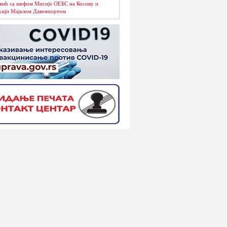
вић са шефом Мисије ОЕБС на Косову и
ији Мајклом Давенпортом