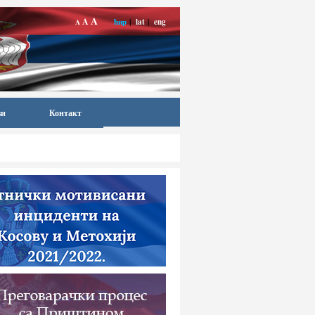
A
A
ћир
|
lat
|
eng
A
ви
Контакт