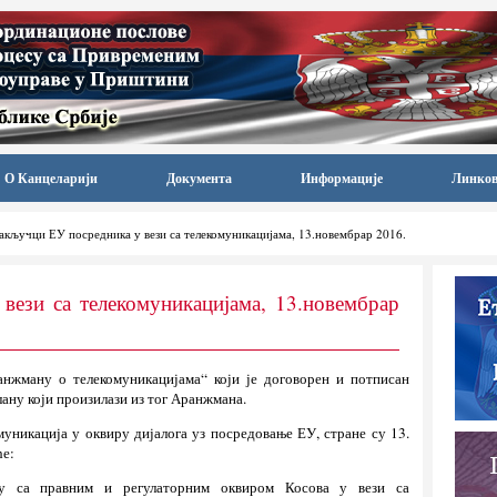
О Канцеларији
Документа
Информације
Линко
акључци ЕУ посредника у вези са телекомуникацијама, 13.новембрар 2016.
вези са телекомуникацијама, 13.новембрар
нжману о телекомуникацијама“ који је договорен и потписан
ану који произилази из тог Аранжмана.
муникација у оквиру дијалога уз посредовање ЕУ, стране су 13.
ће:
ду са правним и регулаторним оквиром Косова у вези са