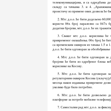
телекомуникацијама, и са одредбама д
складу са тачкама 3. и 4. „Аранжмана
проистичу из примене ових дозвола ће б
2. Мтс д.о.о. ће бити додељено 60,00
користи 06x број паралелно са 047x б
додатни бројеви, мтс д.о.о. ће их тражи
3. Сваког мтс д.о.о. корисника ће
привременог овлашћења. 06x број ће бит
са временским оквиром из тачака 1.5 и 1
д.о.о. ће бити одговоран за обезбеђивањ
4. Мтс д.о.о. ће бити одговоран з
бројеви ће бити из одређеног блока ве
кориснике на Косову.
5. Мтс д.о.о. ће бити одговоран з
регулаторним оквиром Косова (укључујућ
месеца након издавања привремене дозво
уколико буде било потребно.
6. Мтс д.о.о. ће бити дозвољено д
платформе за потребе мобилне телефониј
7. Самостални рад мтс д.о.о. за фиксн