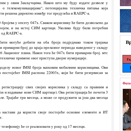
атим у овим Закључцима. Након што му буду издате дозволе у
 о телекомуникацијама“, потенцијална техничка питања која
ити решена директно између тог предузећа и RAEPC-а.
0 бројева у опсегу 047x. Сваком кориснику ће бити дозвољено да
ројем, и на истој СИМ картици. Уколико буду били потребни
ти од RAEPC-а.
Вр
 бити могуће добити на оба броја подједнако током трајања
и примарни број до краја прелазног периода наведеног у складу
.6 Акционог плана. Након тога ће 047x бити примарни број. мтс
е техничке примене овог приступа двојне нумерације.
Го
а доделу новог IMSI броја њиховим мобилним корисницима. Ови
ћ постојећег IMSI распона 22003x, који ће бити резервисан за
Фото
а регистрацију свих својих корисника у складу са правним и
и и издавање нове СИМ картице). Ова регистрација ће почети 3
ле. Трајаће три месеца, а може се продужити за још два месеца
а настави да користи своје постојеће основне елементе и ИТ
е.
у телефонију ће се реализовати у року од 17 месеци.