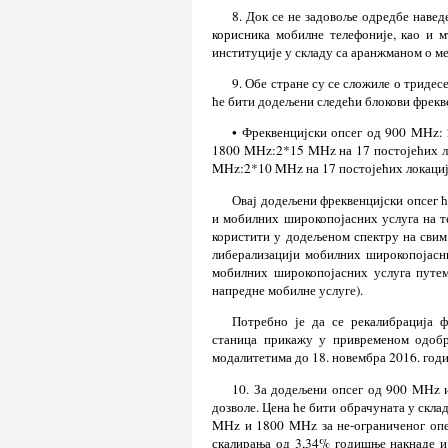
8. Док се не задовоље одредбе наведе
корисника мобилне телефоније, као и м
институције у складу са аранжманом о 
9. Обе стране су се сложиле о тридес
ће бити додељени следећи блокови фрекв
• Фреквенцијски опсег од 900 MHz: 
1800 MHz:2*15 MHz на 17 постојећих ло
MHz:2*10 MHz на 17 постојећих локација
Овај додељени фреквенцијски опсег ћ
и мобилних широкопојасних услуга на те
користити у додељеном спектру на свим 
либерализацији мобилних широкопојасн
мобилних широкопојасних услуга путем
напредне мобилне услуге).
Потребно је да се рекалибрација 
станица прикажу у привременом одобр
модалитетима до 18. новембра 2016. годи
10. За додељени опсег од 900 MHz и
дозволе. Цена ће бити обрачуната у скла
MHz и 1800 MHz за не-ограниченог опер
скалирања од 3,34% годишње накнаде и 