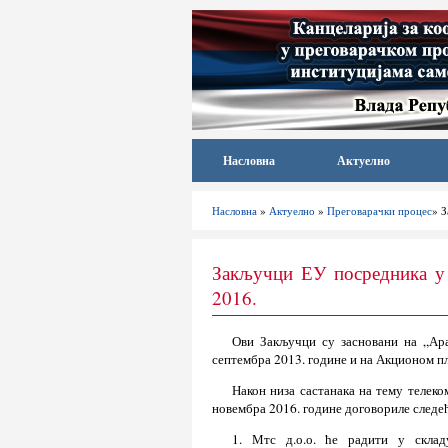
Насловна
Актуелно
Насловна
»
Актуелно
»
Преговарачки процес
» З
Закључци ЕУ посредника у 
2016.
Ови Закључци су засновани на „Ара
септембра 2013. године и на Акционом пл
Након низа састанака на тему телеко
новембра 2016. године договориле следе
1. Мтс д.о.о. ће радити у скла