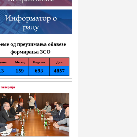
еме од преузимања обавезе
формирања ЗСО
дина
Месец
Недеља
Дан
13
159
693
4857
 галерија