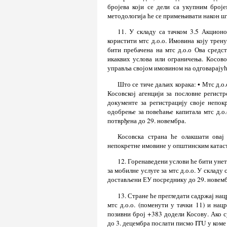
бројева који се дели са укупним број
методологија ће се примењивати након ш
11. У складу са тачком 3.5 Акцион
користити мтс д.о.о. Имовина коју трену
бити пребачена на мтс д.о.о Ова средст
икаквих услова или ограничења. Косово
управља својом имовином на одговарајућ
Што се тиче даљих корака: • Мтс д.о
Косовској агенцији за пословне регистр
документе за регистрацију своје непо
одобрење за повећање капитала мтс д.о.
потврђена до 29. новембра.
Косовска страна ће олакшати овај
непокретне имовине у општинским катаст
12. Горенаведени услови ће бити унет
за мобилне услуге за мтс д.о.о. У складу
достављени ЕУ посреднику до 29. новемб
13. Стране ће прегледати садржај нац
мтс д.о.о. (поменути у тачки 11) и нац
позивни број +383 додели Косову. Ако 
до 3. децембра послати писмо ITU у коме