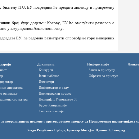
 у билтену ITU, ЕУ посредник ће предати лиценцу и привремену
зивни број буде додељен Косову, ЕУ ће омогућити разговор о
сано у ажурираном Акционом плану.
едседава ЕУ, ће редовно разматрати спровођење горе наведених
ларији
Документа
Информације
Линко
ност
Конкурси
Закон о приступу
ор
Јавне набавке
Oбразац за приступ
директор
Извештаји
ици директора
Информатор o раду
 о оснивању
Преговарачки процес
зациона структура
Позиција ЕУ-поглавље 35
Буџет Канцеларије
Систематизација
 за координационе послове у преговарачком процесу са Привременим институцијама 
Влада Републике Србије, Булевар Михаjла Пупина 2, Београд