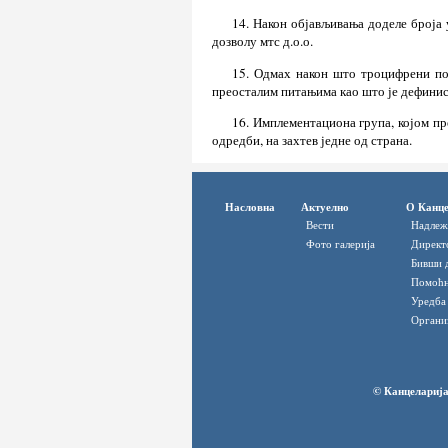
14. Након објављивања доделе броја
дозволу мтс д.о.о.
15. Одмах након што троцифрени по
преосталим питањима као што је дефини
16. Имплементациона група, којом пр
одредби, на захтев једне од страна.
Насловна
Актуелно
О Канце
Вести
Надлеж
Фото галерија
Директ
Бивши 
Помоћн
Уредба
Органи
© Канцеларија