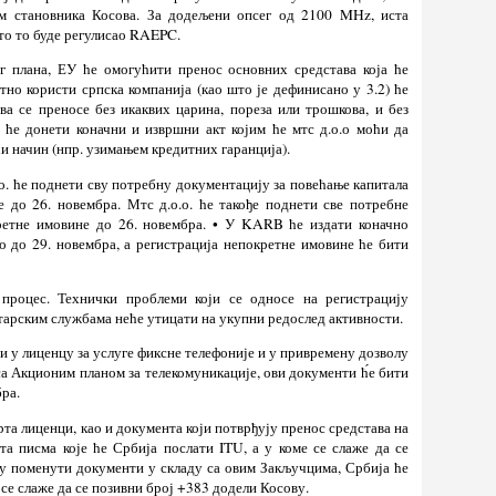
ем становника Косова. За додељени опсег од 2100 MHz, иста
то то буде регулисао RAEPC.
ог плана, ЕУ ће омогућити пренос основних средстава која ће
тно користи српска компанија (као што је дефинисано у 3.2) ће
ва се преносе без икаквих царина, пореза или трошкова, и без
 ће донети коначни и извршни акт којим ће мтс д.о.о моћи да
и начин (нпр. узимањем кредитних гаранција).
.о. ће поднети сву потребну документацију за повећање капитала
е до 26. новембра. Мтс д.о.о. ће такође поднети све потребне
кретне имовине до 26. новембра. • У KARB ће издати коначно
о до 29. новембра, а регистрација непокретне имовине ће бити
 процес. Технички проблеми који се односе на регистрацију
арским службама неће утицати на укупни редослед активности.
и у лиценцу за услуге фиксне телефоније и у привремену дозволу
 са Акционим планом за телекомуникације, ови документи ћ́е бити
ра.
рта лиценци, као и документа који потврђују пренос средстава на
рта писма које ће Србија послати ITU, а у коме се слаже да се
су поменути документи у складу са овим Закључцима, Србија ће
 се слаже да се позивни број +383 додели Косову.