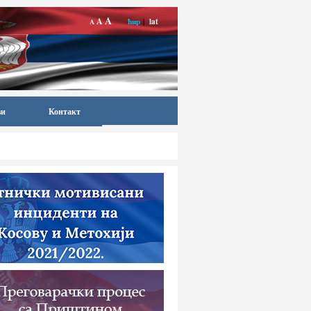
A
A
ћир
|
lat
A
ви
Контакт