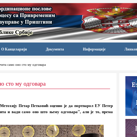
О Канцеларији
Документа
Информације
Линко
чита само оно сто му одговара
но сто му одговара
 Метохију Петар Петковић оценио је да портпарол ЕУ Петер
та и вади само оно што њему одговара", али је то, према