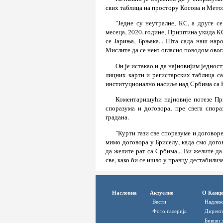
свих таблица на простору Косова и Метохи
"Једне су неутралне, КС, а друге с
месеца, 2020. године, Приштина укида КС
се Јариња, Брњака... Шта сада наш нар
Мислите да се неко огласио поводом овога
Он је истакао и да најновијим једно
лицних карти и регистарских таблица с
институционално насиље над Србима са
Коментаришући најновије потезе Пр
споразума и договора, пре свега спор
градана.
"Курти гази све споразуме и договоре
мимо договора у Бриселу, када смо догов
да желите рат са Србима... Ви желите д
све, како би се ишло у правцу дестабилиз
Насловна
Актуелно
О Канце
Вести
Надлеж
Фото галерија
Директ
Бивши 