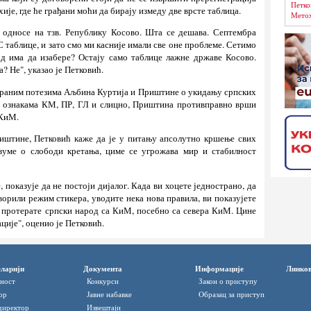
Петко
је, где ће грађани моћи да бирају измеду две врсте таблица.
Метох
е односе на тзв. Републику Косово. Шта се дешава. Септембра
 таблице, и зато смо ми касније имали све оне проблеме. Сетимо
од има да изабере? Остају само таблице лажне државе Косово.
? Не", указао је Петковић.
страним потезима Аљбина Куртија и Приштине о укидању српских
а ознакама КМ, ПР, ГЛ и слицно, Приштина противправно врши
 КиМ.
иштине, Петковић каже да је у питању апсолутно кршење свих
азуме о слободи кретања, циме се угрожава мир и стабилност
, показује да не постоји дијалог. Када ви хоцете једнострано, да
орили режим стикера, уводите нека нова правила, ви показујете
а протерате српски народ са КиМ, посебно са севера КиМ. Цине
ације", оценио је Петковић.
ларији
Документа
Информације
Линко
ност
Конкурси
Закон о приступу
ор
Јавне набавке
Oбразац за приступ
директор
Извештаји