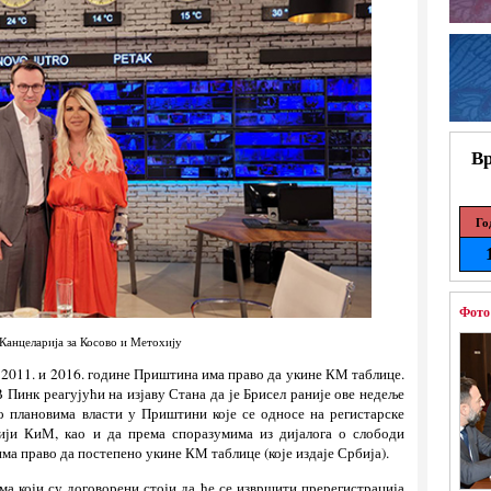
Вр
Го
Фото
Канцеларија за Косово и Метохију
з 2011. и 2016. године Приштина има право да укине КМ таблице.
В Пинк реагујући на изјаву Стана да је Брисел раније ове недеље
 о плановима власти у Приштини које се односе на регистарске
ији КиМ, као и да према споразумима из дијалога о слободи
има право да постепено укине КМ таблице (које издаје Србија).
ма који су договорени стоји да ће се извршити пререгистрација