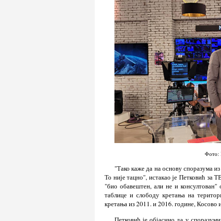
Фото: 
"Тако каже да на основу споразума и
То није тацно", истакао је Петковић за Т
"био обавештен, али не и консултован"
таблице и слободу кретања на територ
кретања из 2011. и 2016. године, Косово 
Петковић је објаснио да у споразуми