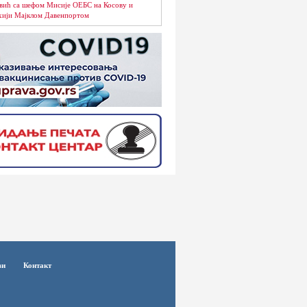
вић са шефом Мисије ОЕБС на Косову и
ији Мајклом Давенпортом
ви
Контакт