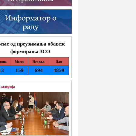
еме од преузимања обавезе
формирања ЗСО
дина
Месец
Недеља
Дан
13
159
694
4859
 галерија