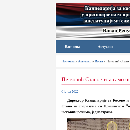
Насловна
Актуелно
Насловна
»
Актуелно
»
Вести
» Петковић:Стано 
Петковић:Стано чита само о
01. јул 2022.
Директор Канцеларије за Косово и
Стано из споразума са Пришитном "чи
његовим речима, једнострано.