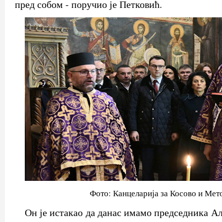
пред собом - поручио је Петковић.
Фото: Канцеларија за Косово и Мет
Он је истакао да данас имамо председника А