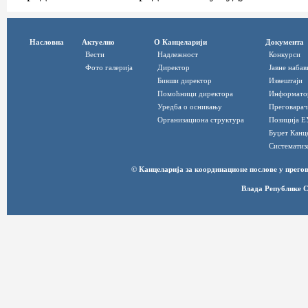
Насловна
Актуелно
О Канцеларији
Документа
Вести
Надлежност
Конкурси
Фото галерија
Директор
Јавне набав
Бивши директор
Извештаји
Помоћници директора
Информато
Уредба о оснивању
Преговарач
Организациона структура
Позиција Е
Буџет Канц
Систематиз
© Канцеларија за координационе послове у прег
Влада Републике С