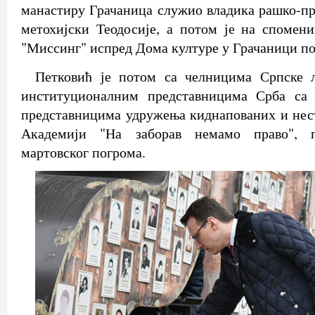
манастиру Грачаница служио владика рашко-пр
метохијски Теодосије, а потом је на спомен
"Миссинг" испред Дома културе у Грачаници по
Петковић је потом са челницима Српске 
институционалним представницима Срба са 
представницима удружења киднапованих и нес
Академији "На заборав немамо право", п
мартовског погрома.