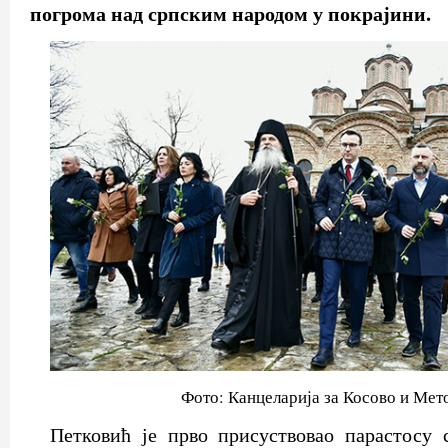
погрома над српским народом у покрајини.
Фото: Канцеларија за Косово и Мет
Петковић је прво присуствовао парастосу 