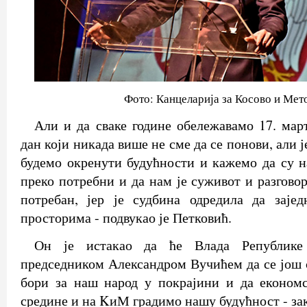
Фото: Канцеларија за Косово и Мет
Али и да сваке године обележавамо 17. март
дан који никада више не сме да се понови, али 
будемо окренути будућности и кажемо да су 
преко потребни и да нам је суживот и разгово
потребан, јер је судбина одредила да зај
просторима - подвукао је Петковић.
Он је истакао да ће Влада Републике 
председником Александром Вучићем да се још 
бори за наш народ у покрајини и да економ
средине и на KиМ градимо нашу будућност - за