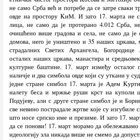
не само Срба већ и потребе да се затре сваки т
овде на простору KиМ. И зато 17. марта не с
лица, не само да је протерано 4.012 Срба, н
очишћено више градова и села, не само да је
домова, него је уништено и 35 наших цркава, 
страдалних Светих Архангела, Богородице
осталих наших цркава, манастира и средњовек
културне баштине. 17. март између осталог 
наличје и два симбола овде који су уткани у су
једне стране симбол 17. марта је Адем Kурти
налету беса и мржње руши крст на куполи ц
Подујеву, али с друге стране симбол је и Бори
све невино пострадале жртве које су изгубиле с
што носе српско име и презиме. И зато 17. ма
да се понови! 17. март морамо да обележавамо и
идеологију зла никада више не смемо да допуст