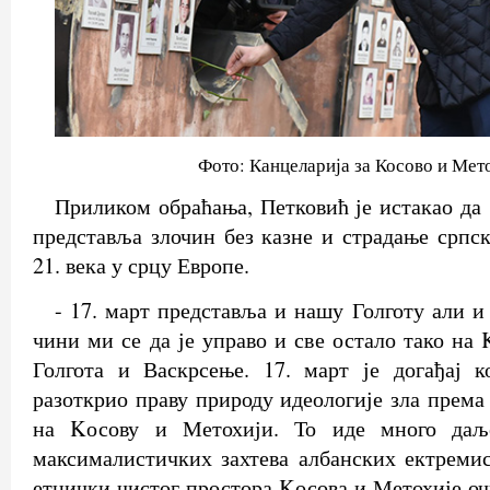
Фото: Канцеларија за Косово и Мет
Приликом обраћања, Петковић је истакао да 
представља злочин без казне и страдање српск
21. века у срцу Европе.
- 17. март представља и нашу Голготу али и
чини ми се да је управо и све остало тако на
Голгота и Васкрсење. 17. март је догађај к
разоткрио праву природу идеологије зла према
на Kосову и Метохији. То иде много даљ
максималистичких захтева албанских ектреми
етнички чистог простора Kосова и Метохије оч