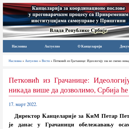
Насловна
Актуелно
О Канцеларији
Доку
Насловна
»
Актуелно
»
Вести
» Петковић из Грачанице: Идеологију зла не смемо ника
Петковић из Грачанице: Идеологиј
никада више да дозволимо, Србија ће
17. март 2022.
Директор Kанцеларије за KиМ Петар Пет
је данас у Грачаници обележавању оса