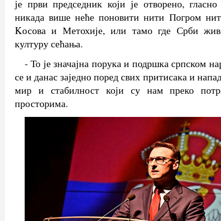
је први председник који је отворено, гласно
никада више неће поновити нити Погром нит
Kосова и Метохије, или тамо где Срби жив
културу сећања.
- То је значајна порука и подршка српском на
се и данас заједно поред свих притисака и напа
мир и стабилност који су нам преко потр
просторима.