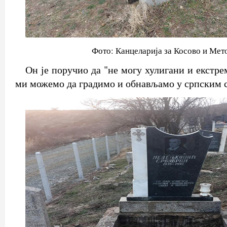
Фото: Канцеларија за Косово и Мет
Он је поручио да "не могу хулигани и екстр
ми можемо да градимо и обнављамо у српским 