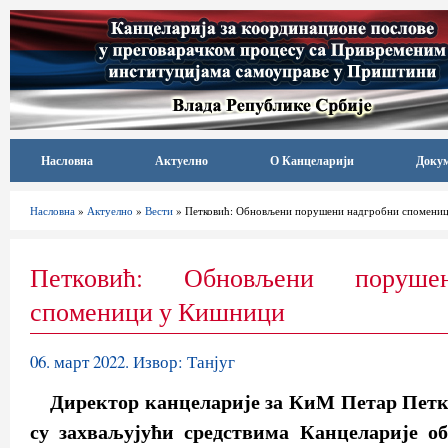
Насловна
Актуелно
О Канцеларији
Доку
Насловна
»
Актуелно
»
Вести
» Петковић: Обновљени порушени надгробни спомени
Петковић: Обновљени поруше
споменици у Кишници
06. март 2022. Извор: Танјуг
Директор канцеларије за КиМ Петар Петк
су захваљујући средствима Канцеларије о