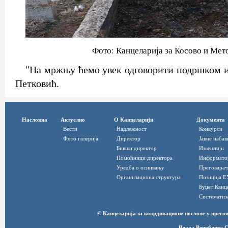
Фото: Канцеларија за Косово и Мет
"На мржњу ћемо увек одговорити подршком и 
Петковић.
Насловна
Актуелно
О Канцеларији
Документа
Вести
Надлежност
Конкурси
Фото галерија
Директор
Јавне набав
Бивши директор
Извештаји
Помоћници директора
Информато
Уредба о оснивању
Преговарач
Организациона структура
Позиција Е
Буџет Канц
Систематиз
© Канцеларија за координационе послове у прег
Влада Републике С