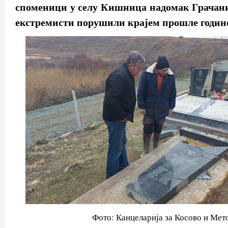
споменици у селу Кишница надомак Грачани
екстремисти порушили крајем прошле годин
Фото: Канцеларија за Косово и Мет