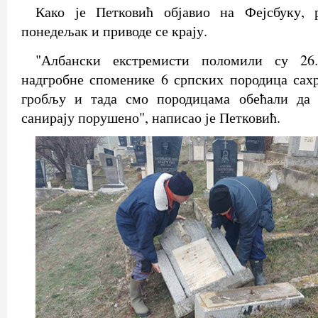
Како је Петковић објавио на Фејсбуку, 
понедељак и приводе се крају.
"Албански екстремисти поломили су 26
надгробне споменике 6 српских породица сах
гробљу и тада смо породицама обећали да
санирају порушено", написао је Петковић.