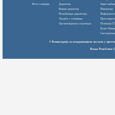
Фото галерија
Директор
Јавне набав
Бивши директор
Извештаји
Помоћници директора
Информато
Уредба о оснивању
Преговарач
Организациона структура
Позиција Е
Буџет Канц
Систематиз
© Канцеларија за координационе послове у прег
Влада Републике С