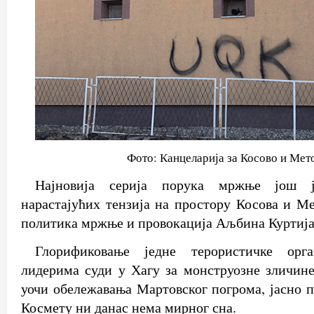
Фото: Канцеларија за Косово и Мет
Најновија серија порука мржње још ј
нарастајућих тензија на простору Косова и Ме
политика мржње и провокација Аљбина Куртија
Глорификовање једне терористичке орг
лидерима суди у Хагу за монструозне зличин
уочи обележавања Мартовског погрома, јасно п
Космету ни данас нема мирног сна.