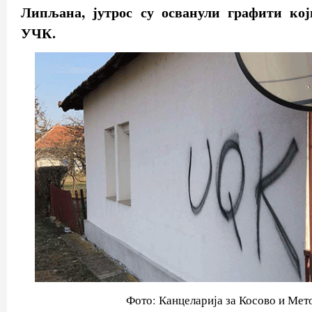
Липљана, јутрос су осванули графити кој
УЧК.
Фото: Канцеларија за Косово и Мет