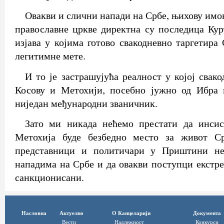
Овакви и слични напади на Србе, њихову имо
православне цркве директна су последица Ку
изјава у којима готово свакодневно таргетира
легитимне мете.
И то је застрашујућа реалност у којој свак
Косову и Метохији, посебно јужно од Ибра и
ниједан међународни званичник.
Зато ми никада нећемо престати да инси
Метохија буде безбедно место за живот Ср
представници и политичари у Приштини не 
нападима на Србе и да овакви поступци екстре
санкционисани.
Насловна
Актуелно
О Канцеларији
Документа
Вести
Надлежност
Конкурси