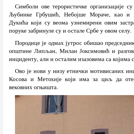
Симболи ове терористичке организације су
Љубинке Грбушић, Небојше Мораче, као и
Дукића који су веома узнемирени овим застр
поруке забринуле су и остале Србе у овом селу.
Породице је одмах јутрос обишао председни
општине Липљан, Милан Јоксимовић и разгов
инциденту, али и осталим изазовима са којима с
Ово је нови у низу етнички мотивисаних ин
Косова и Метохије који има за циљ да оте
вековних огњишта.