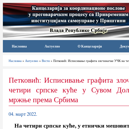
Насловна
Актуелно
О Канцеларији
Доку
Насловна
»
Актуелно
»
Вести
» Петковић: Исписивање графита злочиначке УЧК на ч
Петковић: Исписивање графита зло
четири српске куће у Сувом Дол
мржње према Србима
04. март 2022.
На четири српске куће, у етнички мешовит