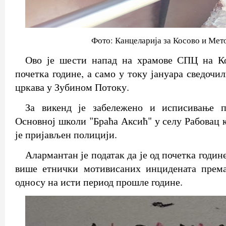
Фото: Канцеларија за Косово и Мет
Ово је шести напад на храмове СПЦ на К
почетка године, а само у току јануара сведочи
цркава у Зубином Потоку.
За викенд је забележено и исписивање п
Основној школи "Браћа Аксић" у селу Рабовац 
је пријављен полицији.
Алармантан је податак да је од почетка годин
више етнички мотивисаних инцидената прем
односу на исти период прошле године.