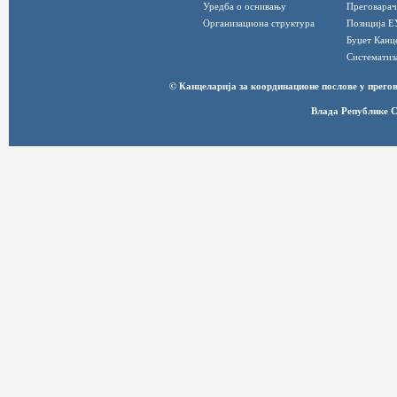
Уредба о оснивању
Преговарач
Организациона структура
Позиција Е
Буџет Канц
Систематиз
© Канцеларија за координационе послове у прег
Влада Републике С