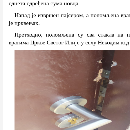
однета одређена сума новца.
Напад је извршен пајсером, а поломљена вра
је црквењак.
Претходно, поломљена су сва стакла на 
вратима Цркве Светог Илије у селу Некодим код