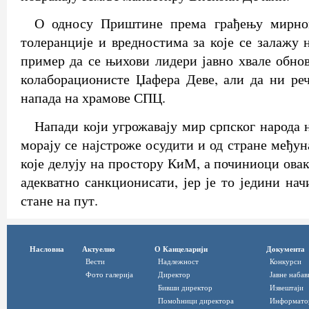
О односу Приштине према грађењу мирног
толеранције и вредностима за које се залажу 
пример да се њихови лидери јавно хвале обно
колаборационисте Џафера Деве, али да ни ре
напада на храмове СПЦ.
Напади који угрожавају мир српског народа 
морају се најстроже осудити и од стране међу
које делују на простору КиМ, а починиоци овак
адекватно санкционисати, јер је то једини на
стане на пут.
Насловна
Актуелно
О Канцеларији
Документа
Вести
Надлежност
Конкурси
Фото галерија
Директор
Јавне набав
Бивши директор
Извештаји
Помоћници директора
Информато