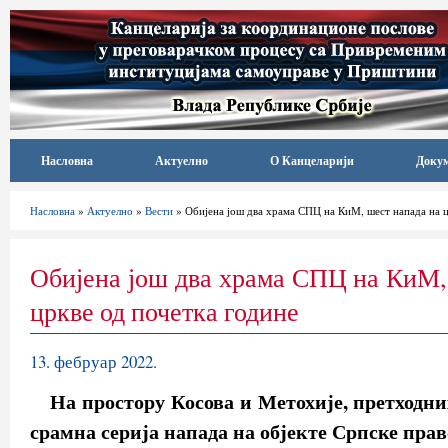
Насловна
Актуелно
О Канцеларији
Доку
Насловна
»
Актуелно
»
Вести
» Обијена још два храма СПЦ на КиМ, шест напада на ц
Обијена још два храма СПЦ на КиМ,
цркве од почетка године
13. фебруар 2022.
На простору Косова и Метохије, претходни
срамна серија напада на објекте Српске прав