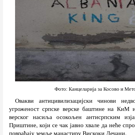
Фото: Канцеларија за Косово и Мет
Овакви антицивилизацијски чинови недво
угроженост српске верске баштине на КиМ и 
верског насиља осокољен антисрпским изја
Приштине, који се чак јавно хвале да неће спро
повраћају земље манастиру Вискоки Дечани.