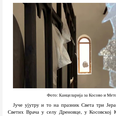
Фото: Канцеларија за Косово и Мет
Јуче ујутру и то на празник Света три Јера
Светих Врача у селу Дреновце, у Косовској 