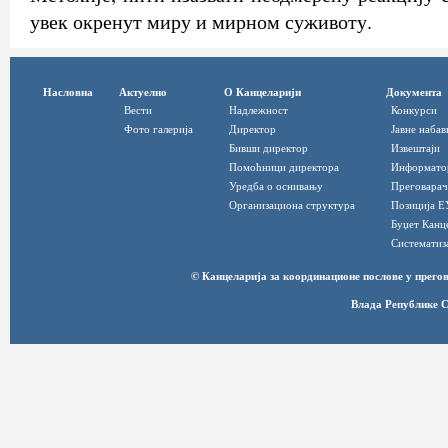
увек окренут миру и мирном суживоту.
Насловна
Актуелно
О Канцеларији
Документа
Вести
Надлежност
Конкурси
Фото галерија
Директор
Јавне набав
Бивши директор
Извештаји
Помоћници директора
Информато
Уредба о оснивању
Преговарач
Организациона структура
Позиција Е
Буџет Канц
Систематиз
© Канцеларија за координационе послове у прег
Влада Републике С