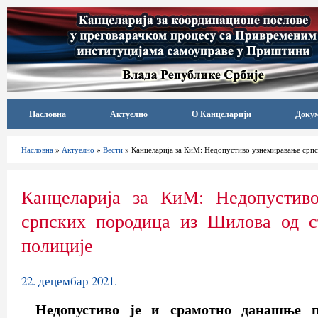
Насловна
Актуелно
О Канцеларији
Доку
Насловна
»
Актуелно
»
Вести
» Канцеларија за КиМ: Недопустиво узнемиравање српс
Канцеларија за КиМ: Недопустив
српских породица из Шилова од с
полиције
22. децембар 2021.
Недопустиво је и срамотно данашње п