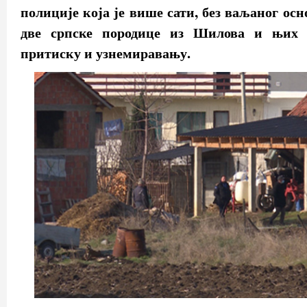
полиције која је више сати, без ваљаног осн
две српске породице из Шилова и њих 
притиску и узнемиравању.