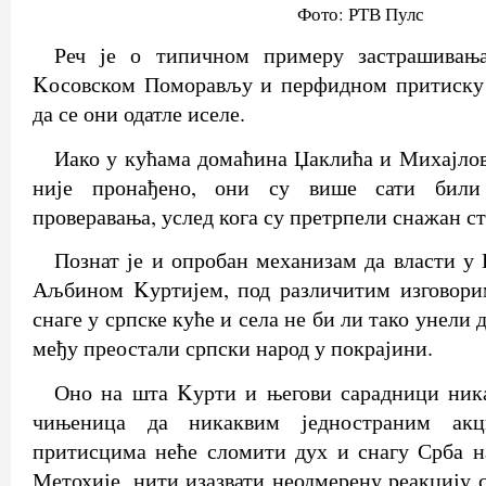
Фото: РТВ Пулс
Реч је о типичном примеру застрашивањ
Kосовском Поморављу и перфидном притиску
да се они одатле иселе.
Иако у кућама домаћина Џаклића и Михајло
није пронађено, они су више сати били 
проверавања, услед кога су претрпели снажан ст
Познат је и опробан механизам да власти у
Аљбином Kуртијем, под различитим изговори
снаге у српске куће и села не би ли тако унели
међу преостали српски народ у покрајини.
Оно на шта Kурти и његови сарадници ника
чињеница да никаквим једностраним акц
притисцима неће сломити дух и снагу Срба н
Метохије, нити изазвати неодмерену реакцију с