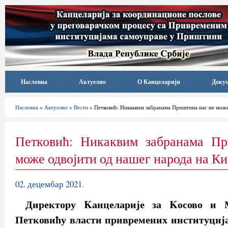
Насловна
Актуелно
О Канцеларији
Доку
Насловна
»
Актуелно
»
Вести
» Петковић: Никаквим забранама Приштина нас не може
Петковић: Никаквим забранама П
може одвојити од нашег народа на К
02. децембар 2021.
Директору Kанцеларије за Kосово и 
Петковићу власти привремених институциј