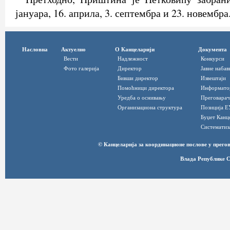
јануара, 16. априла, 3. септембра и 23. новембра
Насловна
Актуелно
О Канцеларији
Документа
Вести
Надлежност
Конкурси
Фото галерија
Директор
Јавне набав
Бивши директор
Извештаји
Помоћници директора
Информато
Уредба о оснивању
Преговарач
Организациона структура
Позиција Е
Буџет Канц
Систематиз
© Канцеларија за координационе послове у прег
Влада Републике С