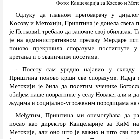
Фото: Канцеларија за Косово и Мет
Одлуку да главном преговарачу у дијало
Kосову и Метохији, Приштина је донела свега п
је Петковић требало да започне свој обилазак. 
је на административном прелазу Мердаре ист
поново прекршила споразуме постигнуте у
кретања и о званичним посетама.
- Посету сам уредно најавио у складу 
Приштина поново крши све споразуме. Идеја 
Метохији је била да посетим ученике Богосл
обиђем наше повратнике у селу Новаке, али и д
људима и социјално-угроженим породицама на 
Међутим, Приштина ми онемогућава да ра
посао као директор Канцеларије за КиМ на
Метохије, али оно што је важно и што сви тре