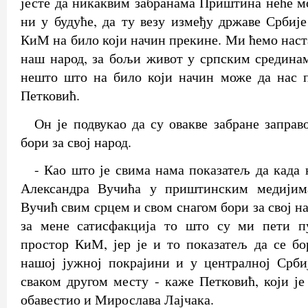
јесте да никаквим забранама Приштина неће мо
ни у будуће, да ту везу између државе Србије
КиМ на било који начин прекине. Ми ћемо наст
наш народ, за бољи живот у српским срединам
нешто што на било који начин може да нас п
Петковић.
Он је подвукао да су овакве забране заправ
бори за свој народ.
- Као што је свима нама показатељ да када 
Александра Вучића у приштинским медијима
Вучић свим срцем и свом снагом бори за свој на
за мене сатисфакција то што су ми пети п
простор КиМ, јер је и то показатељ да се бо
нашој јужној покрајини и у централној Срби
сваком другом месту - каже Петковић, који је
обавестио и Мирослава Лајчака.