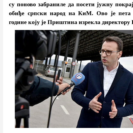
су поново забраниле да посети јужну покра
обиђе српски народ на КиМ. Ово је пета 
године коју је Приштина изрекла директору