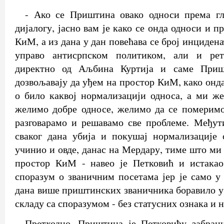
- Ако се Приштина овако односи према гл
дијалогу, јасно вам је како се онда односи и 
КиМ, а из дана у дан повећава се број инцидена
управо антисрпском политиком, али и рет
директно од Аљбина Куртија и саме Приш
дозвољавају да уђем на простор КиМ, како онд
о било каквој нормализацији односа, а ми ж
желимо добре односе, желимо да се померимо
разговарамо и решавамо све проблеме. Међути
сваког дана убија и покушај нормализације 
учинио и овде, данас на Мердару, тиме што ми 
простор КиМ - навео је Петковић и истакао
споразум о званичним посетама јер је само у
дана више приштинских званичника боравило у 
складу са споразумом - без статусних ознака и 
Претходно, Приштина је Петковићу забран