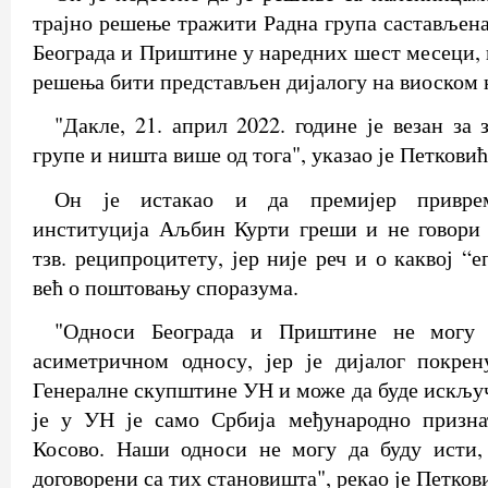
трајно решење тражити Радна група састављена
Београда и Приштине у наредних шест месеци, 
решења бити представљен дијалогу на виоском 
"Дакле, 21. април 2022. године је везан за
групе и ништа више од тога", указао је Петковић
Он је истакао и да премијер привре
институција Аљбин Курти греши и не говори 
тзв. реципроцитету, јер није реч и о каквој “
већ о поштовању споразума.
"Односи Београда и Приштине не могу 
асиметричном односу, јер је дијалог покрен
Генералне скупштине УН и може да буде искључ
је у УН је само Србија међународно признат
Косово. Наши односи не могу да буду исти,
договорени са тих становишта", рекао је Петков