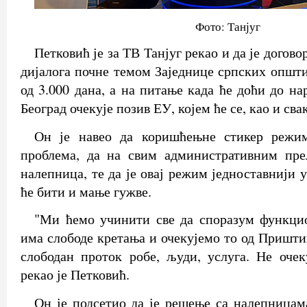
Фото: Танјуг
Петковић је за ТВ Танјуг рекао и да је догов
дијалога почне темом Заједнице српских општи
од 3.000 дана, а на питање када ће доћи до на
Београд очекује позив ЕУ, којем ће се, као и сва
Он је навео да коришћењне стикер режи
проблема, да на свим административним пр
налепница, те да је овај режим једноставнији у
ће бити и мање гужве.
"Ми ћемо учинити све да споразум функцио
има слободе кретања и очекујемо то од Пришти
слободан проток робе, људи, услуга. Не очек
рекао је Петковић.
Он је подсетио да је решење са налепницам