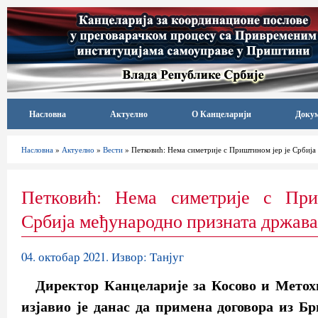
Насловна
Актуелно
О Канцеларији
Доку
Насловна
»
Актуелно
»
Вести
» Петковић: Нема симетрије с Приштином јер је Србија
Петковић: Нема симетрије с При
Србија међународно призната држава
04. октобар 2021. Извор: Танјуг
Директор Канцеларије за Косово и Метох
изјавио је данас да примена договора из Б