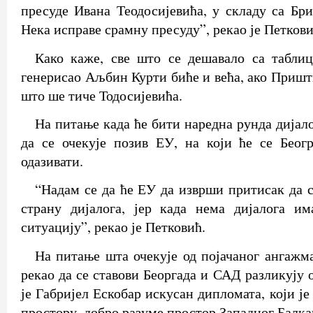
пресуде Ивана Теодосијевића, у складу са Бр
Нека исправе срамну пресуду”, рекао је Петкови
Како каже, све што се дешавало са таблиц
генерисао Аљбин Курти биће и већа, ако Пришт
што ше тиче Тодосијевића.
На питање када ће бити наредна рунда дијало
да се очекује позив ЕУ, на који ће се Беог
одазивати.
“Надам се да ће ЕУ да изврши притисак да 
страну дијалога, јер када нема дијалога и
ситуацију”, рекао је Петковић.
На питање шта очекује од појачаног ангажм
рекао да се ставови Беоргада и САД разликују
је Габријел Ескобар искусан дипломата, који је
простору, добро разуме простор Западног Балка