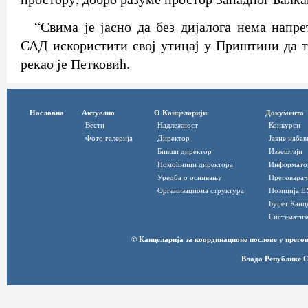
“Свима је јасно да без дијалога нема напре
САД искористити свој утицај у Приштини да то
рекао је Петковић.
Насловна
Актуелно
О Канцеларији
Документа
Вести
Надлежност
Конкурси
Фото галерија
Директор
Јавне набав
Бивши директор
Извештаји
Помоћници директора
Информато
Уредба о оснивању
Преговарач
Организациона структура
Позиција Е
Буџет Канц
Систематиз
© Канцеларија за координационе послове у прег
Влада Републике С