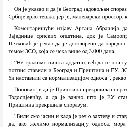
Он је указао и да је Београд задовољан спора
Србије врло тешка, јер је, маневарски простор, 
Коментаришући изјаву Артана Абрашија д
Заједнице српских општина, док је Самооп
Петковић је рекао да је договорено да наредна
темом ЗСО, која се чека више од 3.000 дана.
“Не тражимо ништа додатно, већ да се поштуј
потпис ставили и Београд и Приштина и ЕУ. ЗС
би наставили са нормализацијом односа”, рекао 
Поновио је да је Приштина прекршила спора
Тодосијевићу, а да је важно што је ЕУ ста
Приштина прекршила споразум.
“Били смо јасни и када је реч о захтеву и ст
да, ако желимо нормализацију односа, мор