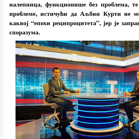
налепница, функционише без проблема, те 
проблеме, истичући да Аљбин Курти не м
каквој “епохи реципроцитета”, јер је запра
споразума.