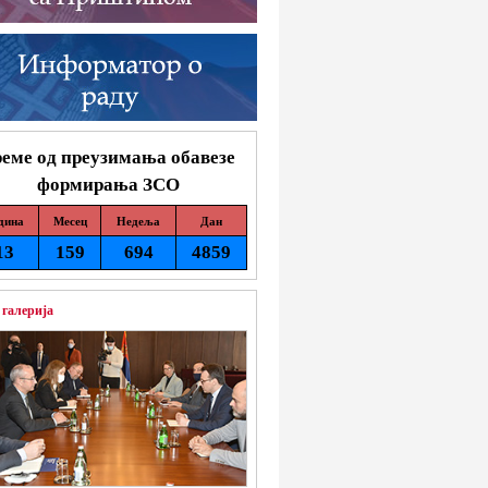
еме од преузимања обавезе
формирања ЗСО
дина
Месец
Недеља
Дан
13
159
694
4859
 галерија