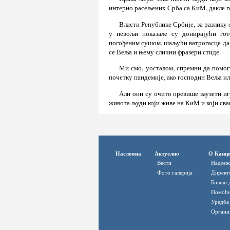
интерно расељених Срба са КиМ, дакле г
Власти Републике Србије, за разлику
у невољи показале су донирајући гот
погођеним сушом, шаљући ватрогасце да г
се Веља и њему слични фразери стиде.
Ми смо, уосталом, спремни да помо
почетку пандемије, ако господин Веља ил
Али они су очито превише заузети иг
живота људи који живе на КиМ и који сва
Насловна
Актуелно
О Канце
Вести
Надлеж
Фото галерија
Директ
Бивши 
Помоћн
Уредба
Органи