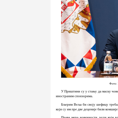
Фото: 
У Приштини су у стању да маску чове
иностраним спонзоримa.
Бљерим Веља би своју шефицу требал
који су им пре две деценије били комшије
Права мера човечности људи који в