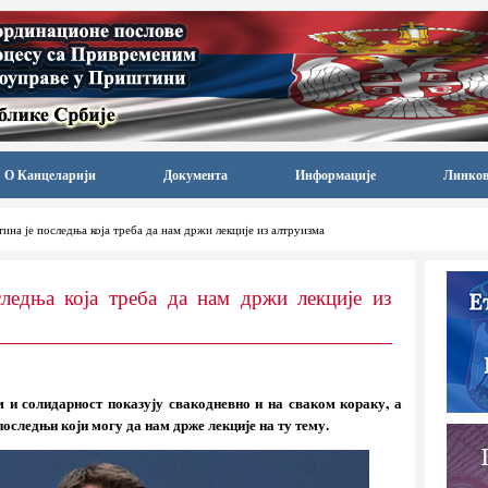
О Канцеларији
Документа
Информације
Линко
на је последња која треба да нам држи лекције из алтруизма
ледња која треба да нам држи лекције из
 и солидарност показују свакодневно и на сваком кораку, а
оследњи који могу да нам држе лекције на ту тему.