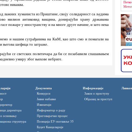
Петко
отово никаква.
Метох
 од лажних хуманиста из Приштине, своју солидарност са људима
ово милион антиковид вакцина, донирајући храну државама
асе пожаре у иностранству и на многе друге начине, и зато нека
гнемо и нашим суграђанима на КиМ, као што смо и помагали на
и његова шефица то затраже.
рајући се светских политичара да би се позабавили спашавањем
кодневно умиру због њихове небриге.
ларији
Документа
Информације
Линко
ност
Конкурси
Закон о приступу
ор
Јавне набавке
Oбразац за приступ
директор
Извештаји
ици директора
Информатор o раду
 о оснивању
Преговарачки процес
зациона структура
Позиција ЕУ-поглавље 35
Буџет Канцеларије