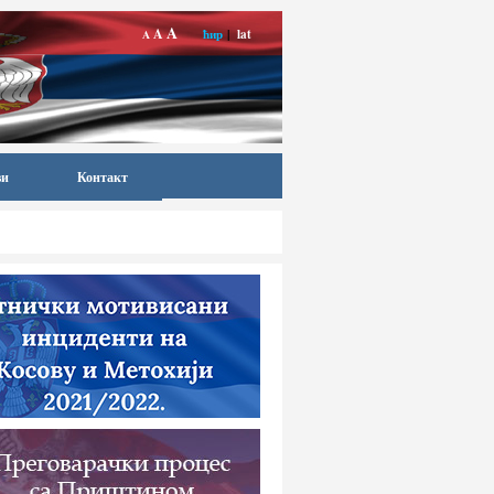
A
A
ћир
|
lat
A
ви
Контакт