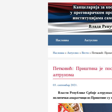
Насловна
Актуелно
Насловна
»
Актуелно
»
Вести
» Петковић: Пришти
Петковић: Приштина је пос
алтруизма
03. септембар 2021.
Власти Републике Србије алтруизам
политички апаратчици из Приштине су п