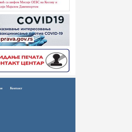
вић са шефом Мисије ОЕБС на Косову и
ији Мајклом Давенпортом
ви
Контакт