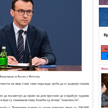
Вр
Го
Фото
Канцеларија за Косово и Метохију
чности на лице ставе само онда када треба да се додворе својим
о да посаветује да право на дом престане да ускраћује људима
 и који су спашавали главу бежећи од нечије "човечности".
ладају у Приштини једнака је стопи повратка више од 200.000