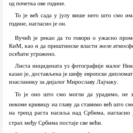
од почетка ове године.
То је већ сада у јулу више него што смо им
године, нагласио је он.
Вучић је рекао да то говори о ужасно про
КиМ, као и да приштинске власти желе атмосфе
осећати угрожено.
Листа инцидената уз фотографије малог Ник
казао је, достављена је шефу европске дипломат
изасланику за дијалог Мирославу Лајчаку.
То је оно што смо могли да урадимо, не 
некоме кривицу на главу да ставимо већ што с
на тренд раста насиља над Србима, нагласио 
страх међу Србима постаје све већи.