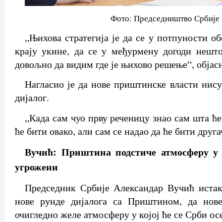
Фото: Председништво Србије
„Њихова стратегија је да се у потпуности о
крају укине, да се у међурмену догоди нешт
довољно да видим где је њихово решење“, објасн
Нагласио је да нове приштинске власти нис
дијалог.
„Када сам чуо прву реченицу знао сам шта ћ
ће бити овако, али сам се надао да ће бити друга
Вучић: Приштина подстиче атмосферу у 
угрожени
Председник Србије Александар Вучић истака
нове рунде дијалога са Приштином, да нов
очигледно желе атмосферу у којој ће се Срби ос