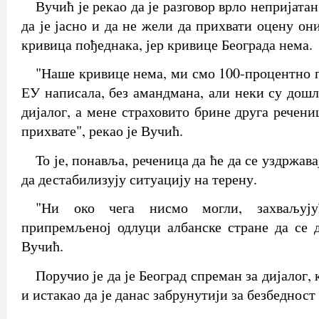
Вучић је рекао да је разговор врло непријата
да је јасно и да не жели да прихвати оцену они
кривица пођеднака, јер кривице Београда нема.
"Наше кривице нема, ми смо 100-процентно п
ЕУ написала, без амандмана, али неки су дошл
дијалог, а мене страховито брине друга речениц
прихвате", рекао је Вучић.
То је, понавља, реченица да ће да се уздржава
да дестабилизују ситуацију на терену.
"Ни око чега нисмо могли, захваљујућ
припремљеној одлуци албанске стране да се д
Вучић.
Поручио је да је Београд спреман за дијалог, 
и истакао да је данас забрунутији за безбеднос