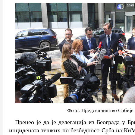
Фото: Председништво Србије
Пренео је да је делегација из Београда у Б
инцидената тешких по безбедност Срба на КиМ.