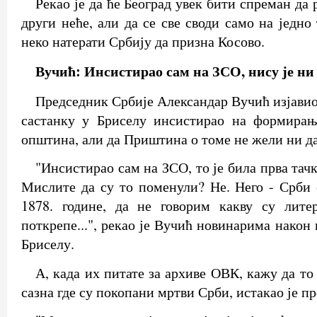
Рекао је да ће Београд увек бити спреман да 
други неће, али да се све своди само на једно 
неко натерати Србију да призна Косово.
Вучић: Инсистирао сам на ЗСО, нису је ни 
Председник Србије Александар Вучић изјавио
састанку у Бриселу инсистирао на формирањ
општина, али да Приштина о томе не жели ни да
"Инсистирао сам на ЗСО, то је била прва тачк
Мислите да су то поменули? Не. Него - Срби
1878. године, да не говорим какву су лите
поткрепе...", рекао је Вучић новинарима након 
Бриселу.
А, када их питате за архиве ОВК, кажу да то 
сазна где су покопани мртви Срби, истакао је п