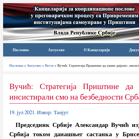
Насловна
Актуелно
О Канцеларији
Доку
Насловна
»
Актуелно
»
Вести
» Вучић: Стратегија Приштине да укине дијалог, инсис
Вучић: Стратегија Приштине да 
инсистирали смо на безбедности Срб
19. јул 2021. Извор: Танјуг
Председник Србије Александар Вучић изј
Србија током данашњег састанка у Брисе