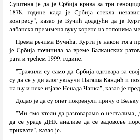
Суштина је да је Србија крива за три геноцид
1878. године када је Србија стекла незави
конгресу", казао је Вучић додајући да је Кур
албанска презимена вуку корене из топонима ме
Према речима Вучића, Курти је након тога п
је Србија починила за време Балканских ратов
рата и трећем 1999. године.
"Тражили су само да Србија одговара за сво
су да се у дијалог укључи Наташа Кандић и поз
на њу и неке изјаве Ненада Чанка", казао је пре
Додао је да су опет покренули причу о Вељку
"Ми смо хтели да разговарамо о несталима, 
да се ураде ДНК анализе да се задовоље пор
прихвате", казао је.