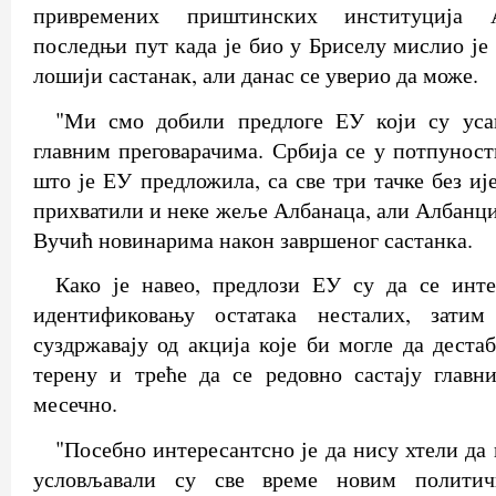
привремених приштинских институција 
последњи пут када је био у Бриселу мислио је
лошији састанак, али данас се уверио да може.
"Ми смо добили предлоге ЕУ који су уса
главним преговарачима. Србија се у потпуност
што је ЕУ предложила, са све три тачке без иј
прихватили и неке жеље Албанаца, али Албанци 
Вучић новинарима након завршеног састанка.
Како је навео, предлози ЕУ су да се инте
идентификовању остатака несталих, зати
суздржавају од акција које би могле да деста
терену и треће да се редовно састају главн
месечно.
"Посебно интересантсно је да нису хтели да 
условљавали су све време новим политич