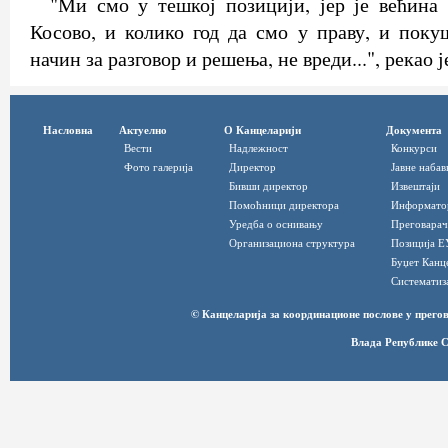
"Ми смо у тешкој позицији, јер је већина
Косово, и колико год да смо у праву, и пок
начин за разговор и решења, не вреди...", рекао 
Насловна
Актуелно
О Канцеларији
Документа
Вести
Надлежност
Конкурси
Фото галерија
Директор
Јавне набав
Бивши директор
Извештаји
Помоћници директора
Информато
Уредба о оснивању
Преговарач
Организациона структура
Позиција Е
Буџет Канц
Систематиз
© Канцеларија за координационе послове у прег
Влада Републике С