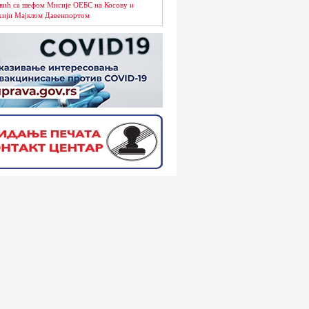
вић са шефом Мисије ОЕБС на Косову и
ији Мајклом Давенпортом