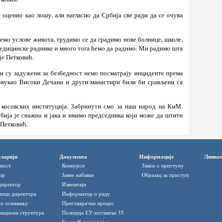
оценио као лошу, али нагласио да Србија све ради да се очува
емо услове живота, трудимо се да градимо нове болнице, школе,
едицинске раднике и много тога ћемо да радимо. Ми радимо шта
је Петковић.
ји су задужени за безбедност немо посматрају инциденте према
овукао Високи Дечани и други манастири били би срављени са
косовских институција. Забринути смо за наш народ на КиМ.
бија је снажна и јака и имамо председника који може да штити
 Петковић.
ларији
Документа
Информације
Линко
ност
Конкурси
Закон о приступу
ор
Јавне набавке
Oбразац за приступ
директор
Извештаји
ици директора
Информатор o раду
 о оснивању
Преговарачки процес
зациона структура
Позиција ЕУ-поглавље 35
Буџет Канцеларије