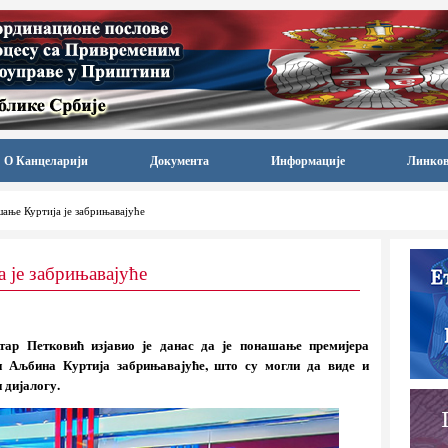
О Канцеларији
Документа
Информације
Линко
ање Куртија је забрињавајуће
 је забрињавајуће
ар Петковић изјавио је данас да је понашање премијера
и Аљбина Куртија забрињавајуће, што су могли да виде и
 дијалогу.