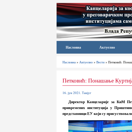
Насловна
Актуелно
Насловна
»
Актуелно
»
Вести
» Петковић: Понаш
Петковић: Понашање Куртија
16. јун 2021. Танјуг
Директор Канцеларије за КиМ Пет
привремених институција у Приштин
представници ЕУ који су присуствовали