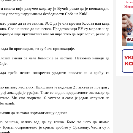
Петко
Метох
ти ништа није разумео када му је Вучић рекао да је неопхподно
чини у правцу нарушавања безбедности Срба на КиМ.
 зато рекао да га не занима ЗСО да је она против Косова или када
сово. Све нонсенс до нонсенса. Представници ЕУ су морали и да
оразум није прихватљив али он није хтео да одговори", рекао је
 када би проговарао, то су биле провокације.
ловић смени са чела Комисије за нестале, Петковић наводи да
бије.
ада треба нешто конкретно урадити повлаче се и крећу са
по питању несталих. Приштина је поднела 21 захтев за претрагу
број локација је урађен. Тиме се види опредељеност ове владе да
питање. Ми смо поднели 10 захтева и само је један испуњен на
Петковић.
и начин да настави нормализацију односа.
мо решења, колико год да су тешка. Боље то него да имамо
у Брисел оскрнављено је српско гробље у Ораховцу. Чести су и
тковић.