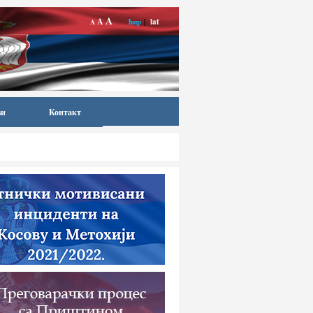
A
A
ћир
|
lat
A
ви
Контакт