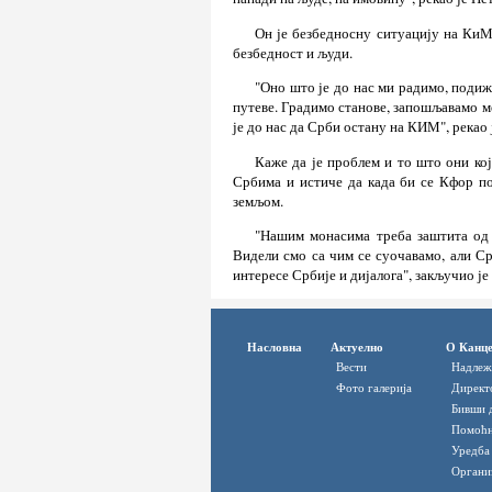
Он је безбедносну ситуацију на КиМ 
безбедност и људи.
"Оно што је до нас ми радимо, подиж
путеве. Градимо станове, запошљавамо м
је до нас да Срби остану на КИМ", рекао 
Каже да је проблем и то што они ко
Србима и истиче да када би се Кфор п
земљом.
"Нашим монасима треба заштита од 
Видели смо са чим се суочавамо, али Ср
интересе Србије и дијалога", закључио је
Насловна
Актуелно
О Канце
Вести
Надлеж
Фото галерија
Директ
Бивши 
Помоћн
Уредба
Органи