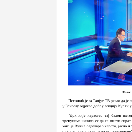
Фото: 
Петковић је за Танјуг ТВ рекао да ј
у Бриселу одржао добру лекцију Куртију, 
"Док није нарастао тај балон њег
тренуцима чинило се да се шести спрат
како је Вучић одговарао чврсто, јасно и 
односно идеју да морамо да разговарамо",