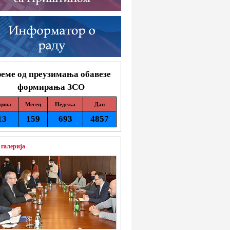
еме од преузимања обавезе
формирања ЗСО
дина
Месец
Недеља
Дан
13
159
693
4857
 галерија