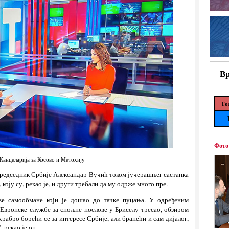
Вр
Го
Фото
Канцеларија за Косово и Метохију
е председник Србије Александар Вучић током јучерашњег састанка
коју су, рекао је, и други требали да му одрже много пре.
ове самообмане који је дошао до тачке пуцања. У одређеним
 Европске службе за спољне послове у Бриселу тресао, обзиром
храбро борећи се за интересе Србије, али бранећи и сам дијалог,
 рекао је он.