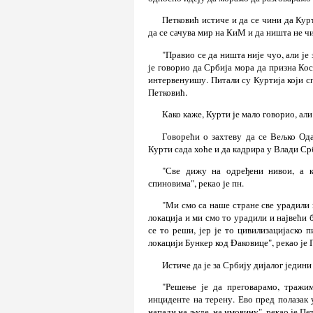
Петковић истиче и да се чини да Кур
да се сачува мир на КиМ и да ништа не 
"Правио се да ништа није чуо, али је
је говорио да Србија мора да призна Ко
интервенуишу. Питали су Куртија који сп
Петковић.
Како каже, Курти је мало говорио, али
Говорећи о захтеву да се Вељко Ода
Курти сада хоће и да кадрира у Влади Ср
"Све дижу на одређени нивои, а к
спиновима", рекао је пн.
"Ми смо са наше стране све урадили 
локација и ми смо то урадили и највећи 
се то реши, јер је то цивилизацијаско 
локацији Бункер код Ðаковице", рекао је 
Истиче да је за Србију дијалог једин
"Решење је да преговарамо, тражи
инциденте на терену. Ево пред полазак 
напади на људе, на имовину", рекао је Пе