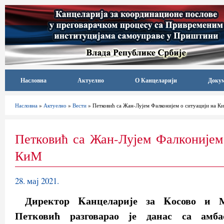
Насловна
Актуелно
О Канцеларији
Доку
Насловна
»
Актуелно
»
Вести
» Петковић са Жан-Лујем Фалконијем о ситуацији на К
Петковић са Жан-Лујем Фалконијем
КиМ
28. мај 2021.
Директор Kанцеларије за Kосово и М
Петковић разговарао је данас са амба