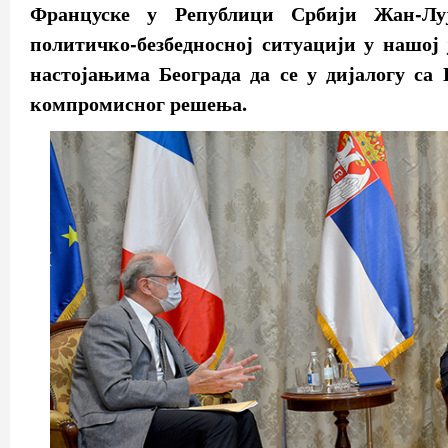
Француске у Републици Србији Жан-Лу
политичко-безбедносној ситуацији у нашој
настојањима Београда да се у дијалогу са
компромисног решења.