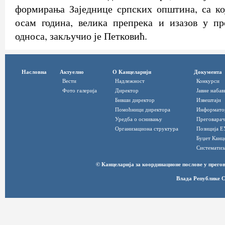
формирања Заједнице српских општина, са к
осам година, велика препрека и изазов у пр
односа, закључио је Петковић.
Насловна
Актуелно
О Канцеларији
Документа
Вести
Надлежност
Конкурси
Фото галерија
Директор
Јавне набав
Бивши директор
Извештаји
Помоћници директора
Информато
Уредба о оснивању
Преговарач
Организациона структура
Позиција Е
Буџет Канц
Систематиз
© Канцеларија за координационе послове у прег
Влада Републике С