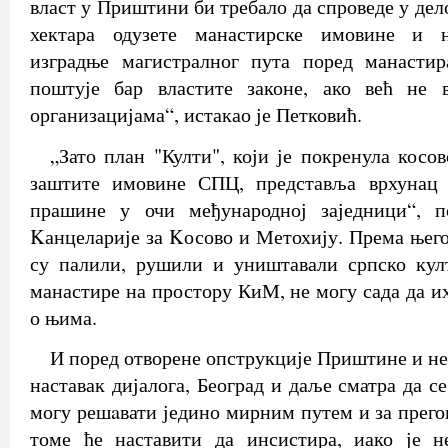
власт у Приштини би требало да спроведе у дел
хектара одузете манастирске имовине и 
изградње магистралног пута поред манасти
поштује бар властите законе, ако већ не 
организацијама“, истакао је Петковић.
„Зато план "Култи", који је покренула косо
заштите имовине СПЦ, представља врхунац 
прашине у очи међународној заједници“, п
Kанцеларије за Kосово и Метохију. Према њего
су палили, рушили и уништавали српско култ
манастире на простору КиМ, не могу сада да их
о њима.
И поред отворене опструкције Приштине и не
наставак дијалога, Београд и даље сматра да с
могу решaвати једино мирним путем и за прего
томе ће наставити да инсистира, иако је н