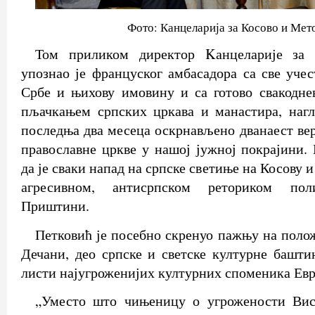
Фото: Канцеларија за Косово и Мет
Том приликом директор Kанцеларије за
упознао је француског амбасадора са све уче
Србе и њихову имовину и са готово свакодн
пљачкањем српских цркава и манастира, нагл
последња два месеца оскрнављено дванаест вер
православне цркве у нашој јужној покрајини. 
да је сваки напад на српске светиње на Косову 
агресивном, антисрпском реториком по
Приштини.
Петковић је посебно скренуо пажњу на поло
Дечани, део српске и светске културне баштин
листи најугроженијих културних споменика Евр
„Уместо што чињеницу о угрожености Вис