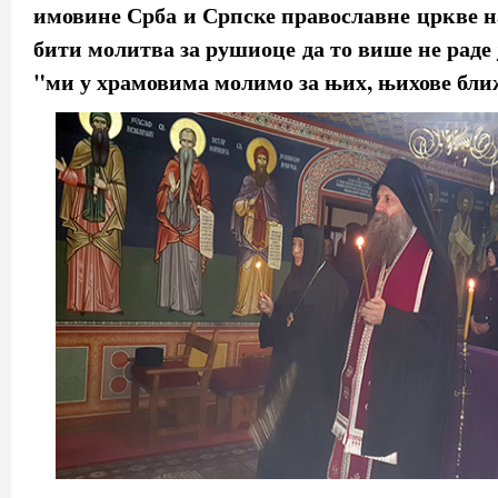
имовине Срба и Српске православне цркве н
бити молитва за рушиоце да то више не раде ј
"ми у храмовима молимо за њих, њихове бли