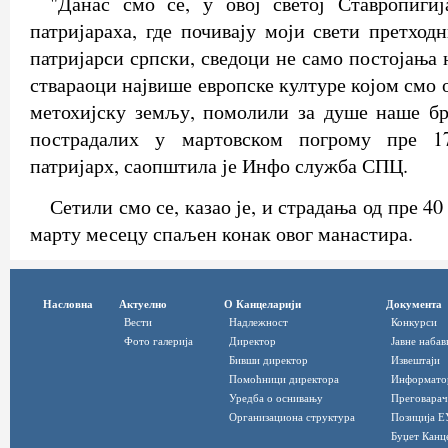
"Данас смо се, у овој светој Ставропигиј
патријараха, где почивају моји свети претход
патријарси српски, сведоци не само постојања
ствараоци највише европске културе којом смо
метохијску земљу, помолили за душе наше бр
пострадалих у мартовском погрому пре 17
патријарх, саопштила је Инфо служба СПЦ.
Сетили смо се, казао је, и страдања од пре 40 
марту месецу спаљен конак овог манастира.
Насловна
Актуелно
О Канцеларији
Документа
Вести
Надлежност
Конкурси
Фото галерија
Директор
Јавне набав
Бивши директор
Извештаји
Помоћници директора
Информато
Уредба о оснивању
Преговарач
Организациона структура
Позиција Е
Буџет Канц