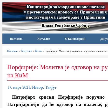
Насловна
Актуелно
О Канцеларији
Доку
Насловна
»
Актуелно
»
Вести
» Порфирије: Молитва је одговор на рушење и паљење
Порфирије: Молитва је одговор на 
на КиМ
17. март 2021. Извор: Танјуг
Патријарх српски Порфирије поручио 
Патријаршији да ће одговор на паљење, 