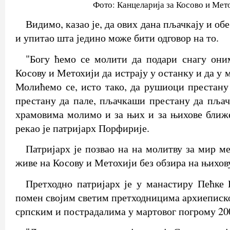
Фото: Канцеларија за Косово и Мет
Видимо, казао је, да ових дана пљачкају и об
и упитао шта једино може бити одговор на то.
"Богу ћемо се молити да подари снагу они
Косову и Метохији да истрају у останку и да у 
Молићемо се, исто тако, да рушиоци престану
престану да пале, пљачкаши престану да пљачк
храмовима молимо и за њих и за њихове ближе
рекао је патријарх Порфирије.
Патријарх је позвао на на молитву за мир м
живе на Косову и Метохији без обзира на њихову
Претходно патријарх је у манастиру Пећке
помен својим светим претходницима архиеписк
српским и пострадалима у мартовог погрому 20