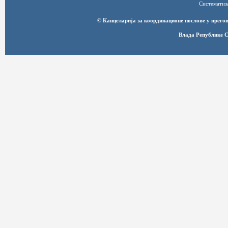
Систематиз
© Канцеларија за координационе послове у прег
Влада Републике С