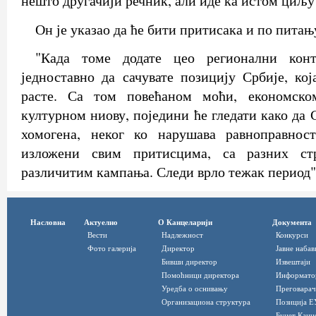
нешто другачији речник, али иде ка истом циљу"
Он је указао да ће бити притисака и по питањ
"Када томе додате цео регионални конт
једноставно да сачувате позицију Србије, ко
расте. Са том повећаном моћи, економско
културном ниову, поједини ће гледати како да 
хомогена, неког ко нарушава равноправнос
изложени свим притисцима, са разних ст
различитим кампања. Следи врло тежак период",
Насловна
Актуелно
О Канцеларији
Документа
Вести
Надлежност
Конкурси
Фото галерија
Директор
Јавне набав
Бивши директор
Извештаји
Помоћници директора
Информато
Уредба о оснивању
Преговарач
Организациона структура
Позиција Е
Буџет Канц