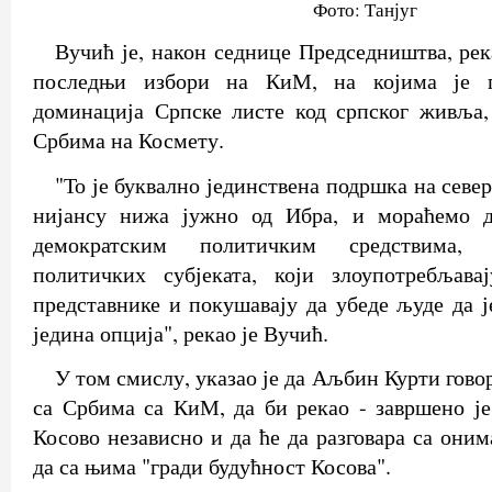
Фото: Танјуг
Вучић је, након седнице Председништва, рек
последњи избори на КиМ, на којима је п
доминација Српске листе код српског живља,
Србима на Космету.
"То је буквално јединствена подршка на север
нијансу нижа јужно од Ибра, и мораћемо д
демократским политичким средствима,
политичких субјеката, који злоупотребљава
представнике и покушавају да убеде људе да ј
једина опција", рекао је Вучић.
У том смислу, указао је да Аљбин Курти говор
са Србима са КиМ, да би рекао - завршено је
Косово независно и да ће да разговара са онима
да са њима "гради будућност Косова".