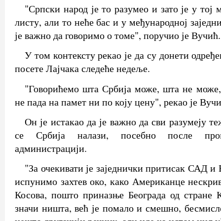
"Српски народ је то разумео и зато је у тој 
листу, али то неће бас и у међународној заједн
је важно да говоримо о томе", поручио је Вучић.
У том контексту рекао је да су донети одре
посете Лајчака следеће недеље.
"Говорићемо шта Србија може, шта не може
не пада на памет ни по коју цену", рекао је Вучи
Он је истакао да је важно да сви разумеју те
се Србија налази, посебно после про
администрацији.
"За очекивати је заједнички притисак САД и
испунимо захтев око, како Американце нескри
Косова, пошто приназње Београда од стране 
значи ништа, већ је помало и смешно, бесмисл