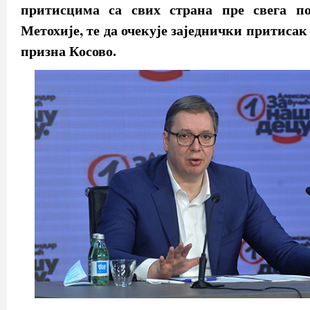
притисцима са свих страна пре свега п
Метохије, те да очекује заједнички притиса
призна Косово.