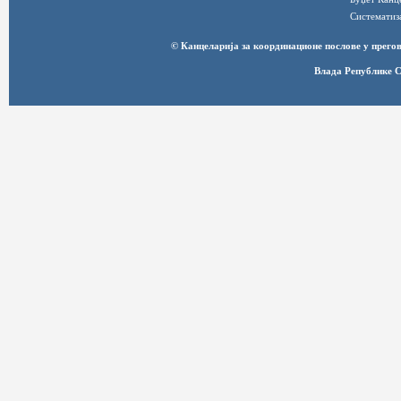
Систематиз
© Канцеларија за координационе послове у прег
Влада Републике С