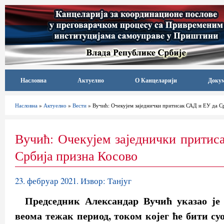
Насловна
Актуелно
О Канцеларији
Доку
Насловна
»
Актуелно
»
Вести
» Вучић: Очекујем заједнички притисак САД и ЕУ да С
Вучић: Очекујем заједнички прити
Србија призна Косово
23. фебруар 2021. Извор: Танјуг
Председник Александар Вучић указао је 
веома тежак период, током којег ће бити су