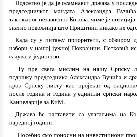
Подсетио је да је осамнаест држава у послед
председничког мандата Александра Вучић
такозваног независног Косова, чиме је позиција
знатно повољнија што Приштини никако не одго
Када су у питању приоритети, с обзиром д
избори у нашој јужној Покрајини, Петковић ис
сачувати јединство.
"Ту пре свега мислим на нашу Српску л
подршку председника Александра Вучића и др
кроз Српску листу као пројекат од национал
после година и година ујединили српски народ
Канцеларије за КиМ.
Држава ће наставити са улагањима на Ко
наредној години.
"Посебно смо поносни на инвестициони прој