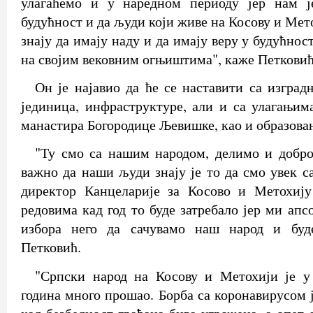
улагаћемо и у наредном периоду јер нам ј
будућност и да људи који живе на Косову и Мет
знају да имају наду и да имају веру у будућнос
на својим вековним огњиштима", каже Петковић
Он је најавио да ће се наставити са изгра
јединица, инфраструктуре, али и са улагањим
манастира Богородице Љевишке, као и образова
"Ту смо са нашим народом, делимо и добро
важно да наши људи знају је то да смо увек с
директор Канцеларије за Косово и Метохиј
редовима кад год то буде затребало јер ми ап
избора него да сачувамо наш народ и буде
Петковић.
"Српски народ на Косову и Метохији је у
година много прошао. Борба са коронавирусом 