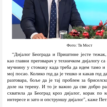
Фото: Тв Мост
“Дијалог Београда и Приштине јесте тежак, 
као главни преговарач у техничком дијалогу са
мучнину у стомаку када треба да идем тамо и 
мој посао. Колико год да је тешко и какав год д
разговара, боље да је тај проблем за бриселс
доле на терену. И то је важно да сви добро р
схватила да Београд кроз дијалог, корак по к
интересе и зато и опструишу дијалог", каже Пет