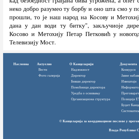
кад безбедност грађана бива угрожена, а опет с
неко добро разумео ту борбу и оно шта смо у 
прошли, то је наш народ на Косову и Метохиј
дана у дан води ту битку", закључиоје дире
Косово и Метохију Петар Петковић у нового
Телевизију Мост.
Насловна
Актуелно
О Канцеларији
Документа
Вести
Надлежност
Конкурси
Фото галерија
Директор
Јавне набав
Бивши директор
Извештаји
Помоћници директора
Информато
Уредба о оснивању
Преговарач
Организациона структура
Позиција Е
Буџет Канц
Систематиз
© Канцеларија за координационе послове у прег
Влада Републике С