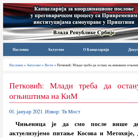
Насловна
Актуелно
О Канцеларији
Доку
Насловна
»
Актуелно
»
Вести
» Петковић: Млади треба да остану на вековним огњи
Петковић: Млади треба да остан
огњиштима на КиМ
01. јануар 2021. Извор: Тв Мост
Чињеница је да смо после више де
актуелизујемо питање Косова и Метохије, 