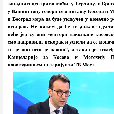
западним центрима моћи, у Берлину, у Брис
у Вашингтону говори се о питању Косова и М
и Београд мора да буде укључен у коначно р
искорак. Не кажем да ће те државе одуста
неће јер су они ментори такозване косовск
смо направили искорак и успели да се коначн
то је оно што је важно”, истакао је, измеђ
Канцеларије за Косово и Метохију 
новогодишњем интервјуу за ТВ Мост.