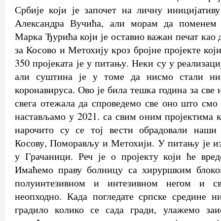
Србије који је започет на личну иницијатив
Александра Вучића, али морам да поменем 
Марка Ђурића који је оставио важан печат као
за Косово и Метохију кроз бројне пројекте кој
350 пројеката је у питању. Неки су у реализаци
али суштина је у томе да нисмо стали ни
коронавируса. Ово је била тешка година за све н
свега отежала да спроведемо све оно што смо 
настављамо у 2021. са свим оним пројектима к
нарочито су се тој вести обрадовали наши
Косову, Поморављу и Метохији. У питању је и
у Грачаници. Реч је о пројекту који ће вре
Имаћемо праву болницу са хируршким блоков
полуинтезивном и интезивном негом и с
неопходно. Када погледате српске средине н
градило колико се сада гради, улажемо за