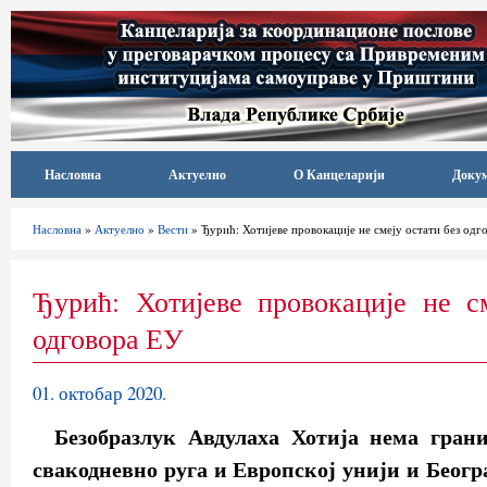
Насловна
Актуелно
О Канцеларији
Доку
Насловна
»
Актуелно
»
Вести
» Ђурић: Хотијеве провокације не смеју остати без одг
Ђурић: Хотијеве провокације не с
одговора ЕУ
01. октобар 2020.
Безобразлук Авдулаха Хотија нема грани
свакодневно руга и Европској унији и Београ