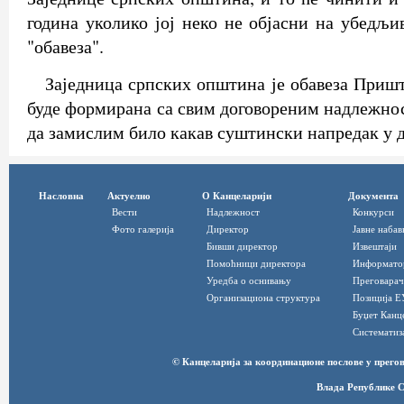
година уколико јој неко не објасни на убедљи
"обавеза".
Заједница српских општина је обавеза Пришт
буде формирана са свим договореним надлежнос
да замислим било какав суштински напредак у д
Насловна
Актуелно
О Канцеларији
Документа
Вести
Надлежност
Конкурси
Фото галерија
Директор
Јавне набав
Бивши директор
Извештаји
Помоћници директора
Информато
Уредба о оснивању
Преговарач
Организациона структура
Позиција Е
Буџет Канц
Систематиз
© Канцеларија за координационе послове у прег
Влада Републике С