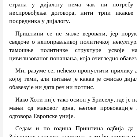
страна у дијалогу нема чак ни потребу 
неспровођења договора, нити трпи икакве 
посредника у дијалогу.
Приштини се не може веровати, јер порук
сведоче о непоправљивој политичкој некулту
тамошње политичке структуре усвоје нај
цивилизованог понашања, која очигледно обавез
Ми, разуме се, нећемо пропустити прилику д
којој теми, али питање је какав је смисао дија
обавезује ни дата реч ни потпис.
Иако Хоти није тако осион у Бриселу, где је 
мањи од маковог зрна, његове провокације 
одговора Европске уније.
Седам и по година Приштина одбија да
Заједнице српских општина, и то ће чинити и